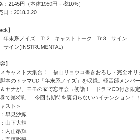
格：2145円（本体1950円＋税10%）
売日：
2018.3.20
ack】
.1 年末系ノイズ Tr.2 キャストトーク Tr.3 サイン
4 サイン(INSTRUMENTAL)
容】
メキャスト大集合！ 福山リョウコ書きおろし・完全オリ
脚本のドラマCD「年末系ノイズ」を収録。軽音部メンバ
＆ヤナが、モモの家で忘年会→初詣！ ドラマCD付き限
巻で第3弾。 今回も期待を裏切らないハイテンション！
ャスト＞
：早見沙織
：山下大輝
：内山昂輝
：高垣彩陽