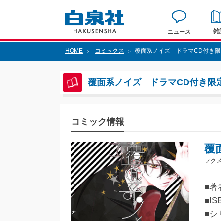
雑
ニュース
HOME
コミックス
覆面系ノイズ ドラマCD付き限定
>
>
覆面系ノイズ ドラマCD付き限定
コミック情報
覆
フクメ
■著
■IS
■シ