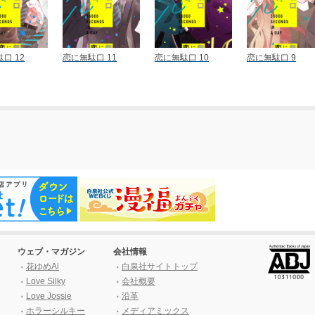
口 12
恋に無駄口 11
恋に無駄口 10
恋に無駄口 9
ウェブ・マガジン
会社情報
花ゆめAi
白泉社サイトトップ
Love Silky
会社概要
Love Jossie
沿革
ホラーシルキー
メディアミックス