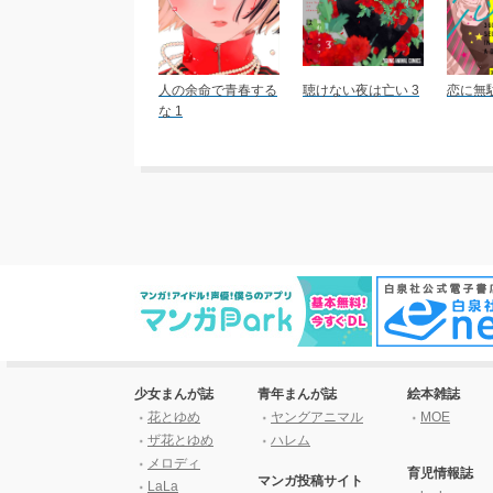
人の余命で青春する
聴けない夜は亡い 3
恋に無駄
な 1
少女まんが誌
青年まんが誌
絵本雑誌
花とゆめ
ヤングアニマル
MOE
ザ花とゆめ
ハレム
メロディ
育児情報誌
マンガ投稿サイト
LaLa