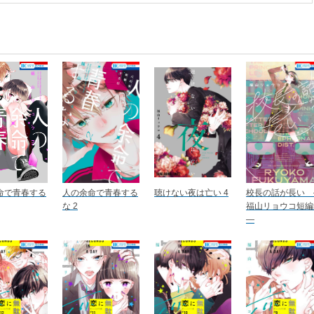
命で青春する
人の余命で青春する
聴けない夜は亡い 4
校長の話が長い 
な 2
福山リョウコ短編
―