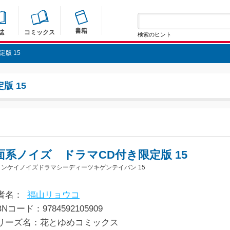
書籍
誌
コミックス
検索のヒント
版 15
版 15
面系ノイズ ドラマCD付き限定版 15
ンケイノイズドラマシーディーツキゲンテイバン 15
者名：
福山リョウコ
BNコード：9784592105909
リーズ名：花とゆめコミックス