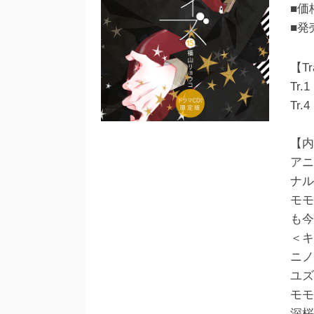
■価
■発
【Tr
Tr
Tr.
【内
アニ
ナル
モモ
も今
＜キ
ニノ
ユズ
モモ
深桜