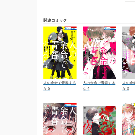
関連コミック
人の余命で青春する
人の余命で青春する
人の余
な 5
な 4
な 3