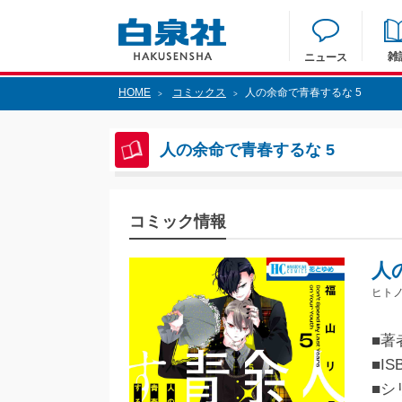
雑
ニュース
HOME
コミックス
人の余命で青春するな 5
>
>
人の余命で青春するな 5
コミック情報
人
ヒトノ
■著
■IS
■シ