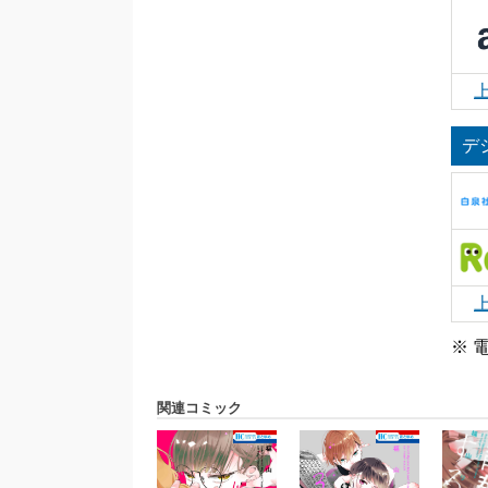
デ
※ 
関連コミック