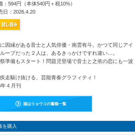
価：594円（本体540円＋税10%）
売日：
2026.4.20
に因縁がある音士と人気俳優・南雲有斗。かつて同じアイ
ループだった２人は、あるきっかけですれ違い…。
祭準備もスタート！問題児登場で音士と之依の恋にも一波
疾走駆け抜ける、芸能青春グラフィティ！
26年４月刊
福山リョウコの書籍一覧
版を購入