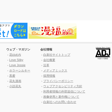
ウェブ・マガジン
会社情報
花ゆめAi
白泉社サイトトップ
Love Silky
会社概要
Love Jossie
沿革
ホラーシルキー
メディアミックス
黒蜜
採用情報
花丸漫画
プライバシーポリシー
小説花丸
ウェブアクセシビリティ方針
利用者情報の外部送信について
画像使用と著作権について
白泉社へのお問い合わせ