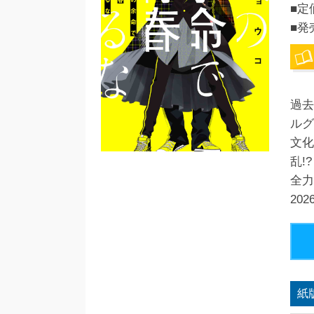
■定
■発
過去
ルグ
文化
乱!?
全力
20
紙