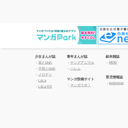
少女まんが誌
青年まんが誌
絵本雑誌
花とゆめ
ヤングアニマル
MOE
ザ花とゆめ
ハレム
メロディ
育児情報誌
マンガ投稿サイト
LaLa
kodomoe
マンガラボ！
LaLa DX