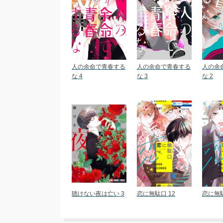
人の余命で青春する
人の余命で青春する
人の余
な 4
な 3
な 2
聴けない夜は亡い 3
恋に無駄口 12
恋に無駄