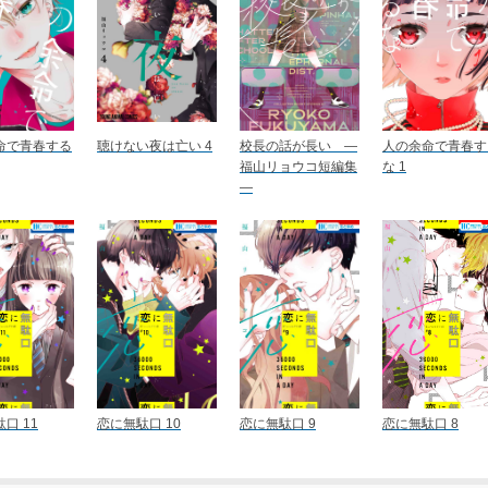
命で青春する
聴けない夜は亡い 4
校長の話が長い ―
人の余命で青春す
福山リョウコ短編集
な 1
―
口 11
恋に無駄口 10
恋に無駄口 9
恋に無駄口 8