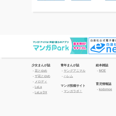
少女まんが誌
青年まんが誌
絵本雑誌
花とゆめ
ヤングアニマル
MOE
ザ花とゆめ
ハレム
メロディ
育児情報誌
マンガ投稿サイト
LaLa
kodomoe
マンガラボ！
LaLa DX