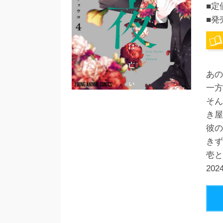
■定
■発
あの
一方
そん
き屋
彼の
きず
壱と
20