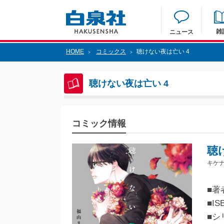
雑
ニュース
HOME
コミックス
聴けない夜は亡い 4
>
>
聴けない夜は亡い 4
コミック情報
聴
キケナ
■著
■IS
■シ