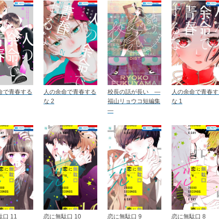
命で青春する
人の余命で青春する
校長の話が長い ―
人の余命で青春す
な 2
福山リョウコ短編集
な 1
―
口 11
恋に無駄口 10
恋に無駄口 9
恋に無駄口 8