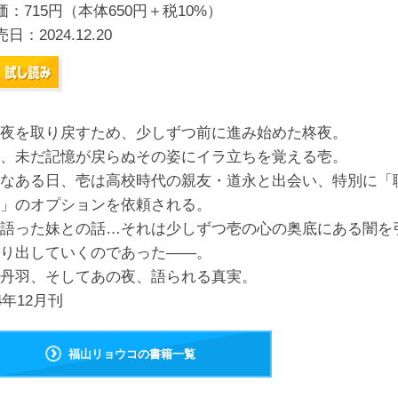
価：715円（本体650円＋税10%）
売日：
2024.12.20
夜を取り戻すため、少しずつ前に進み始めた柊夜。
、未だ記憶が戻らぬその姿にイラ立ちを覚える壱。
なある日、壱は高校時代の親友・道永と出会い、特別に「
」のオプションを依頼される。
語った妹との話…それは少しずつ壱の心の奥底にある闇を
り出していくのであった――。
丹羽、そしてあの夜、語られる真実。
24年12月刊
福山リョウコの書籍一覧