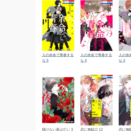
人の余命で青春する
人の余命で青春する
人の余
な 5
な 4
な 3
聴けない夜は亡い 3
恋に無駄口 12
恋に無駄