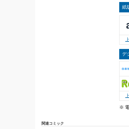
紙
デ
※ 
関連コミック