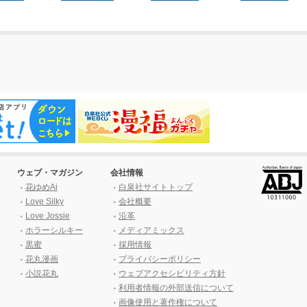
ウェブ・マガジン
会社情報
花ゆめAi
白泉社サイトトップ
Love Silky
会社概要
Love Jossie
沿革
ホラーシルキー
メディアミックス
黒蜜
採用情報
花丸漫画
プライバシーポリシー
小説花丸
ウェブアクセシビリティ方針
利用者情報の外部送信について
画像使用と著作権について