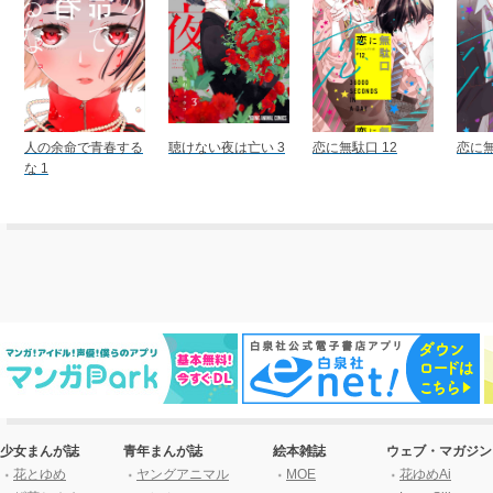
人の余命で青春する
聴けない夜は亡い 3
恋に無駄口 12
恋に無
な 1
少女まんが誌
青年まんが誌
絵本雑誌
ウェブ・マガジン
花とゆめ
ヤングアニマル
MOE
花ゆめAi