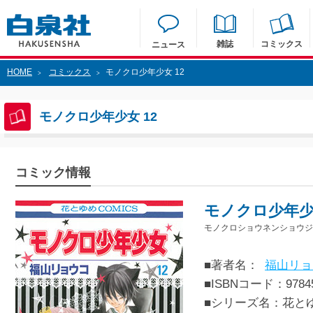
雑誌
コミックス
ニュース
HOME
コミックス
モノクロ少年少女 12
>
>
モノクロ少年少女 12
コミック情報
モノクロ少年少女
モノクロショウネンショウジョ
■著者名：
福山リョ
■ISBNコード：97845
■シリーズ名：花と