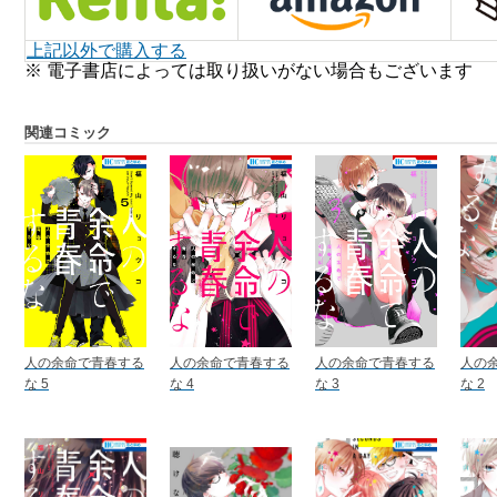
上記以外で購入する
※ 電子書店によっては取り扱いがない場合もございます
関連コミック
人の余命で青春する
人の余命で青春する
人の余命で青春する
人の
な 5
な 4
な 3
な 2