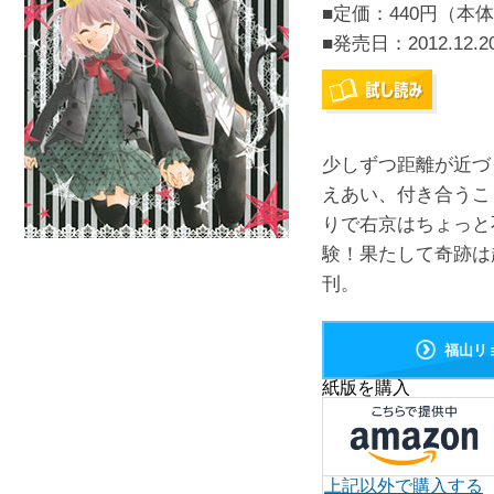
■定価：440円（本体
■発売日：
2012.12.2
少しずつ距離が近づ
えあい、付き合うこ
りで右京はちょっと
験！果たして奇跡は起き
刊。
福山リ
紙版を購入
上記以外で購入する