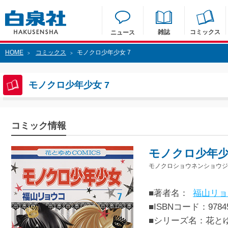
雑誌
コミックス
ニュース
HOME
コミックス
モノクロ少年少女 7
>
>
モノクロ少年少女 7
コミック情報
モノクロ少年少
モノクロショウネンショウジョ
■著者名：
福山リョ
■ISBNコード：97845
■シリーズ名：花と