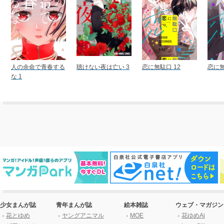
人の余命で青春する
聴けない夜は亡い 3
恋に無駄口 12
恋に無
な 1
少女まんが誌
青年まんが誌
絵本雑誌
ウェブ・マガジン
花とゆめ
ヤングアニマル
MOE
花ゆめAi