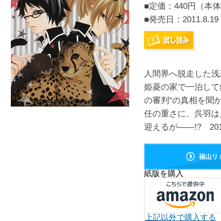
■定価：440円（本体
■発売日：
2011.8.19
人間界へ脱走した浅
姫菱の家で一泊して
の審判“の真相を聞
任の重さに、呉羽は
迎えるが――!? 20
福山リ
紙版を購入
上記以外で購入する