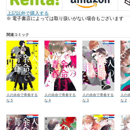
上記以外で購入する
※ 電子書店によっては取り扱いがない場合もございます
関連コミック
人の余命で青春する
人の余命で青春する
人の余命で青春する
人の
な 5
な 4
な 3
な 2