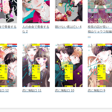
命で青春する
人の余命で青春する
聴けない夜は亡い 4
校長の話が長い 
な 2
福山リョウコ短編
―
口 12
恋に無駄口 11
恋に無駄口 10
恋に無駄口 9