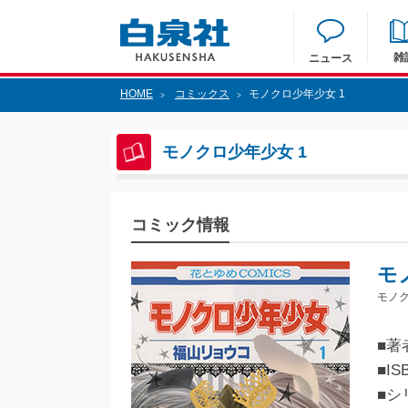
雑
ニュース
HOME
コミックス
モノクロ少年少女 1
>
>
モノクロ少年少女 1
コミック情報
モ
モノク
■著
■IS
■シ