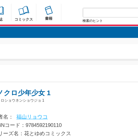
書籍
誌
コミックス
検索のヒント
ノクロ少年少女 1
ロショウネンショウジョ 1
者名：
福山リョウコ
BNコード：9784592190110
リーズ名：花とゆめコミックス