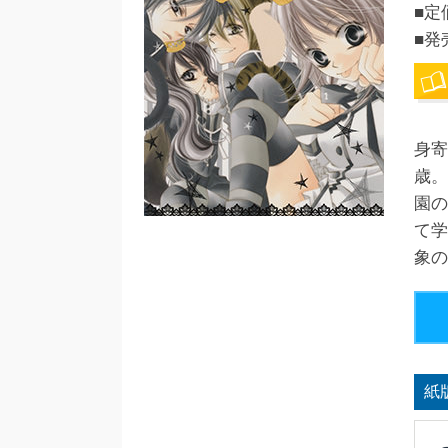
■定
■発
身寄
歳。
園の
て学
象の
紙