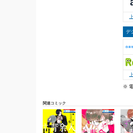
デ
※ 
関連コミック