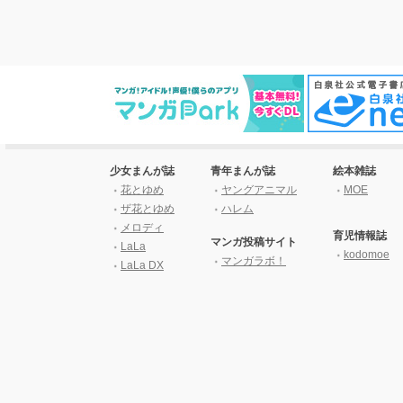
少女まんが誌
青年まんが誌
絵本雑誌
花とゆめ
ヤングアニマル
MOE
ザ花とゆめ
ハレム
メロディ
育児情報誌
マンガ投稿サイト
LaLa
kodomoe
マンガラボ！
LaLa DX