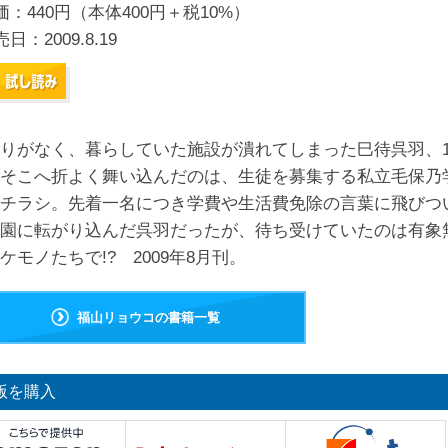
価：440円（本体400円＋税10%）
売日：
2009.8.19
りがなく、暮らしていた施設が潰れてしまった巳待呉羽、1
そこへ折よく舞い込んだのは、生徒を募集する私立毛保乃
チラシ。先着一名につき学費や生活費免除の言葉に飛びつ
園に転がり込んだ呉羽だったが、待ち受けていたのは有象
ケモノたちで!? 2009年8月刊。
福山リョウコの書籍一覧
版を購入