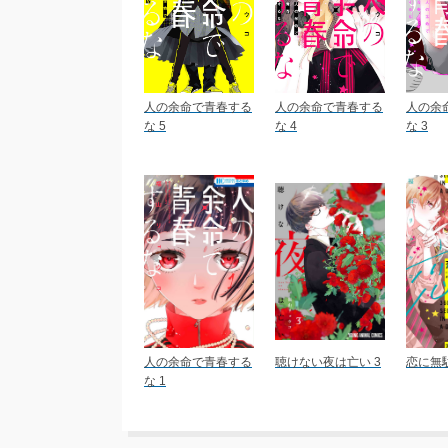
人の余命で青春する
人の余命で青春する
人の余
な 5
な 4
な 3
人の余命で青春する
聴けない夜は亡い 3
恋に無駄
な 1