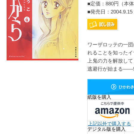
■定価：880円（本体
■発売日：
2004.9.15
ワーザロッテの一団
れることを知ったイ
上鬼の力を解放して
逃避行が始まる――!
ひかわ
紙版を購入
上記以外で購入する
デジタル版を購入