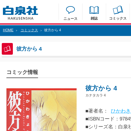
雑誌
コミックス
ニュース
HOME
コミックス
彼方から 4
>
>
彼方から 4
コミック情報
彼方から 4
カナタカラ 4
■著者名：
ひかわき
■ISBNコード：97845
■シリーズ名：白泉