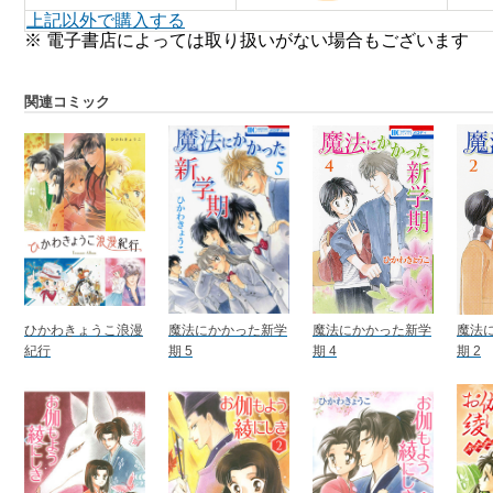
上記以外で購入する
※ 電子書店によっては取り扱いがない場合もございます
関連コミック
ひかわきょうこ浪漫
魔法にかかった新学
魔法にかかった新学
魔法
紀行
期 5
期 4
期 2