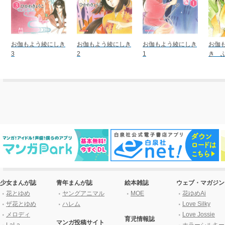
お伽もよう綾にしき
お伽もよう綾にしき
お伽もよう綾にしき
お伽
3
2
1
き ふ
少女まんが誌
青年まんが誌
絵本雑誌
ウェブ・マガジン
花とゆめ
ヤングアニマル
MOE
花ゆめAi
ザ花とゆめ
ハレム
Love Silky
メロディ
Love Jossie
育児情報誌
マンガ投稿サイト
LaLa
ホラーシルキー