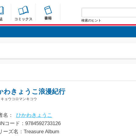
書籍
誌
コミックス
検索のヒント
かわきょうこ浪漫紀行
ワキョウコロマンキコウ
者名：
ひかわきょうこ
BNコード：9784592733126
ーズ名：Treasure Album