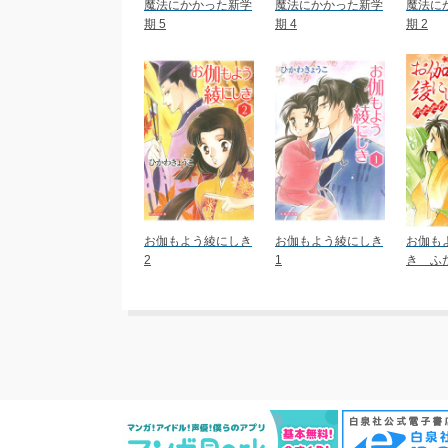
魔法にかかった新学
魔法にかかった新学
魔法に
期 5
期 4
期 2
お伽もよう綾にしき
お伽もよう綾にしき
お伽も
2
1
き ふた