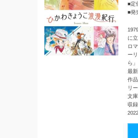
■定
■発
19
に立
ロマ
ーリ
ら」
最新
作品
リー
文庫
収録
20