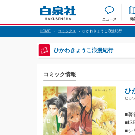
雑
ニュース
HOME
コミックス
ひかわきょうこ浪漫紀行
>
>
ひかわきょうこ浪漫紀行
コミック情報
ひ
ヒカ
■著
■IS
■シリ