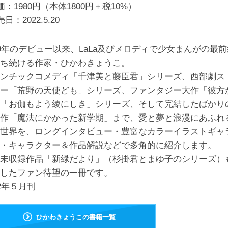
価：1980円（本体1800円＋税10%）
売日：
2022.5.20
79年のデビュー以来、LaLa及びメロディで少女まんがの最前
ち続ける作家・ひかわきょうこ。
ンチックコメディ「千津美と藤臣君」シリーズ、西部劇ス
ー「荒野の天使ども」シリーズ、ファンタジー大作「彼方
「お伽もよう綾にしき」シリーズ、そして完結したばかり
作「魔法にかかった新学期」まで、愛と夢と浪漫にあふれ
世界を、ロングインタビュー・豊富なカラーイラストギャ
・キャラクター＆作品解説などで多角的に紹介します。
未収録作品「新緑だより」（杉掛君とまゆ子のシリーズ）
したファン待望の一冊です。
22年５月刊
ひかわきょうこの書籍一覧