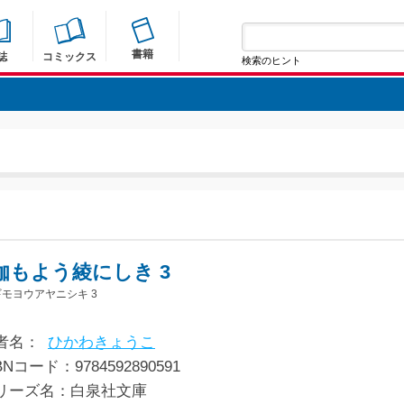
書籍
誌
コミックス
検索のヒント
伽もよう綾にしき 3
モヨウアヤニシキ 3
者名：
ひかわきょうこ
BNコード：9784592890591
リーズ名：白泉社文庫