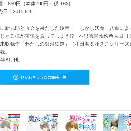
価：869円（本体790円＋税10%）
売日：
2015.8.11
に新九郎と再会を果たした鈴音！ しかし妖魔・八重によ
じゃる様が重傷を負ってしまう!? 不思議冒険絵巻大団円
未収録作「わたしの銀河鉄道」（和田君＆ゆきこシリーズ
併録。
15年8月刊。
ひかわきょうこの書籍一覧