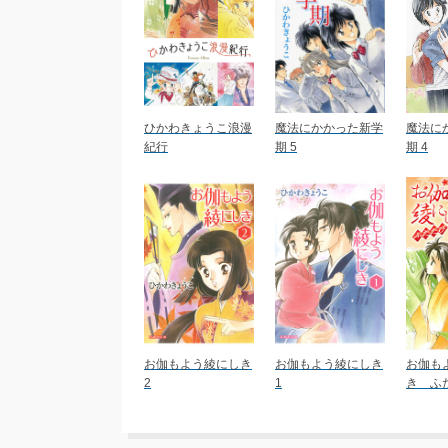
ひかわきょうこ浪漫
魔法にかかった新学
魔法に
紀行
期 5
期 4
お伽もよう綾にしき
お伽もよう綾にしき
お伽も
2
1
き ふた