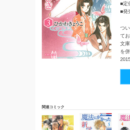
■定
■発
つい
てお
文庫
を
20
関連コミック