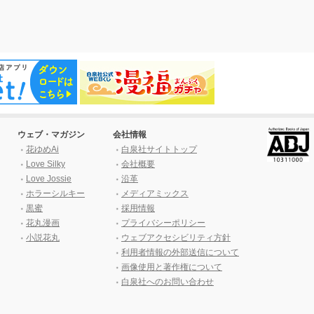
ウェブ・マガジン
会社情報
花ゆめAi
白泉社サイトトップ
Love Silky
会社概要
Love Jossie
沿革
ホラーシルキー
メディアミックス
黒蜜
採用情報
花丸漫画
プライバシーポリシー
小説花丸
ウェブアクセシビリティ方針
利用者情報の外部送信について
画像使用と著作権について
白泉社へのお問い合わせ