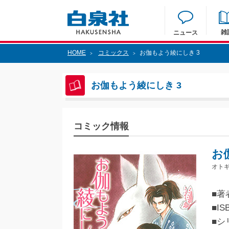
雑
ニュース
HOME
コミックス
お伽もよう綾にしき 3
>
>
お伽もよう綾にしき 3
コミック情報
お
オトギ
■著
■IS
■シ