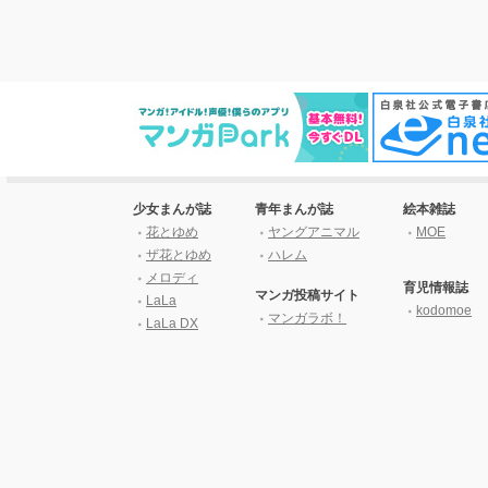
少女まんが誌
青年まんが誌
絵本雑誌
花とゆめ
ヤングアニマル
MOE
ザ花とゆめ
ハレム
メロディ
育児情報誌
マンガ投稿サイト
LaLa
kodomoe
マンガラボ！
LaLa DX