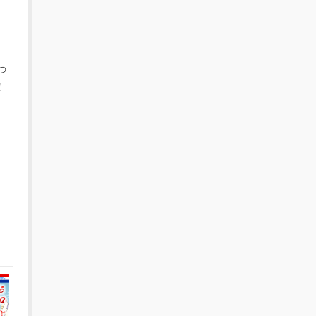
っ
！
）