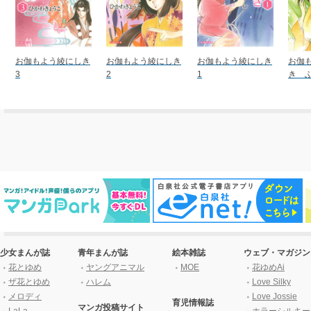
お伽もよう綾にしき
お伽もよう綾にしき
お伽もよう綾にしき
お伽
3
2
1
き ふ
少女まんが誌
青年まんが誌
絵本雑誌
ウェブ・マガジン
花とゆめ
ヤングアニマル
MOE
花ゆめAi
ザ花とゆめ
ハレム
Love Silky
メロディ
Love Jossie
育児情報誌
マンガ投稿サイト
LaLa
ホラーシルキー