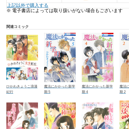
上記以外で購入する
※ 電子書店によっては取り扱いがない場合もございます
関連コミック
ひかわきょうこ浪漫
魔法にかかった新学
魔法にかかった新学
魔法
紀行
期 5
期 4
期 2