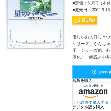
■定価：618円（本体
■発売日：
2002.9.13
優しいお人好しとつ
シリーズ、やんちゃ
子」シリーズ他、心
庫化！ 解説／中井美
ひかわ
紙版を購入
上記以外で購入する
デジタル版を購入