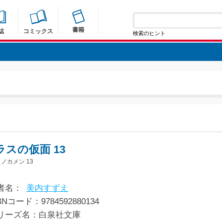
書籍
誌
コミックス
検索のヒント
ラスの仮面 13
ノカメン 13
者名：
美内すずえ
BNコード：9784592880134
リーズ名：白泉社文庫