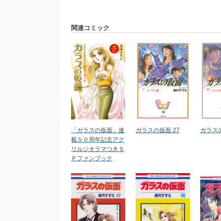
関連コミック
「ガラスの仮面」連
ガラスの仮面 27
ガラスの
載５０周年記念アク
リルジオラマつきＳ
Ｐファンブック