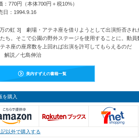
価：770円（本体700円＋税10%）
売日：
1994.9.16
00万の虹 3] 劇場・アテネ座を借りようとして出演拒否され
たち。そこで公園の野外ステージを使用することに。動員
テネ座の座席数を上回れば出演を許可してもらえるのだ
? 解説／七島伸治
美内すずえの書籍一覧
版を購入
上記以外で購入する