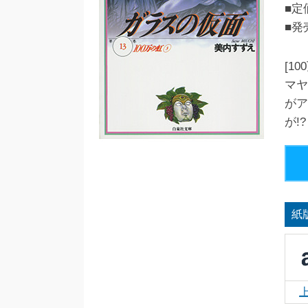
■定
■発
[1
マヤ
がア
が!
紙