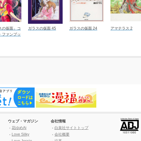
スの仮面」コ
ガラスの仮面 45
ガラスの仮面 24
アマテラス 2
・ファンブッ
ウェブ・マガジン
会社情報
花ゆめAi
白泉社サイトトップ
Love Silky
会社概要
Love Jossie
沿革