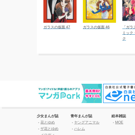
ガラスの仮面 47
ガラスの仮面 46
「ガラ
ミック
ク
少女まんが誌
青年まんが誌
絵本雑誌
花とゆめ
ヤングアニマル
MOE
ザ花とゆめ
ハレム
メロディ