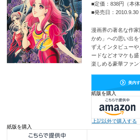
■定価：838円（本体
■発売日：
2010.9.30
漫画界の著名な作家
かめ」への思い出を
ずえインタビューや
ードなどオマケも盛
楽しめる豪華ファンブ
美内
紙版を購入
上記以外で購入する
紙版を購入