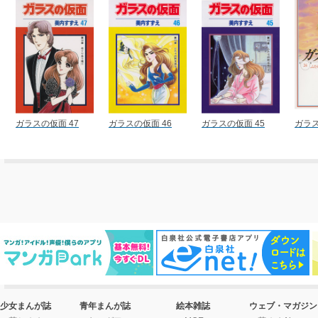
ガラスの仮面 47
ガラスの仮面 46
ガラスの仮面 45
ガラス
少女まんが誌
青年まんが誌
絵本雑誌
ウェブ・マガジン