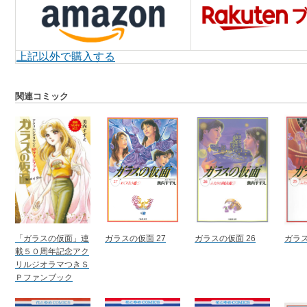
上記以外で購入する
関連コミック
「ガラスの仮面」連
ガラスの仮面 27
ガラスの仮面 26
ガラス
載５０周年記念アク
リルジオラマつきＳ
Ｐファンブック