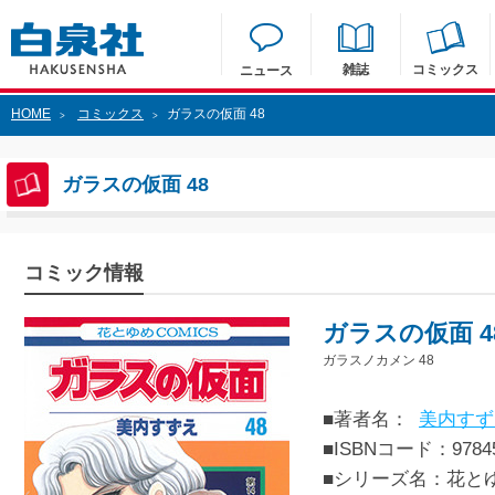
雑誌
コミックス
ニュース
HOME
コミックス
ガラスの仮面 48
>
>
ガラスの仮面 48
コミック情報
ガラスの仮面 4
ガラスノカメン 48
■著者名：
美内すず
■ISBNコード：97845
■シリーズ名：花と