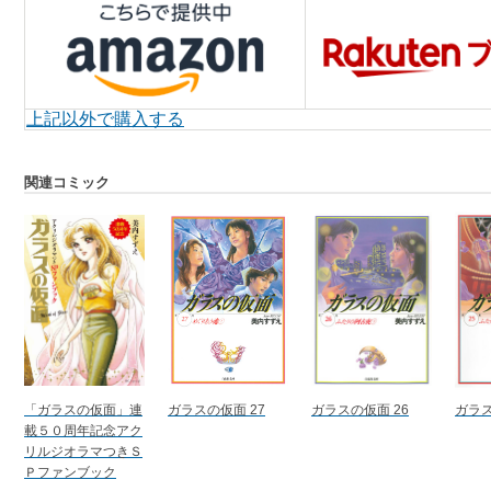
上記以外で購入する
関連コミック
「ガラスの仮面」連
ガラスの仮面 27
ガラスの仮面 26
ガラス
載５０周年記念アク
リルジオラマつきＳ
Ｐファンブック