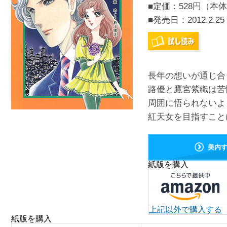
■定価：528円（本体
■発売日：
2012.2.25
長年の想いが通じ合
路優と鷹宮紫織は苦
周囲に悟られないよ
紅天女を目指すことに
美内
紙版を購入
上記以外で購入する
紙版を購入