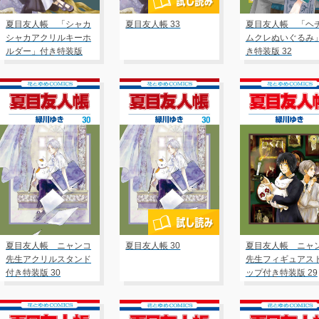
夏目友人帳 「シャカ
夏目友人帳 33
夏目友人帳 「ヘ
シャカアクリルキーホ
ムクレぬいぐるみ
ルダー」付き特装版
き特装版 32
33
夏目友人帳 ニャンコ
夏目友人帳 30
夏目友人帳 ニャ
先生アクリルスタンド
先生フィギュアス
付き特装版 30
ップ付き特装版 29