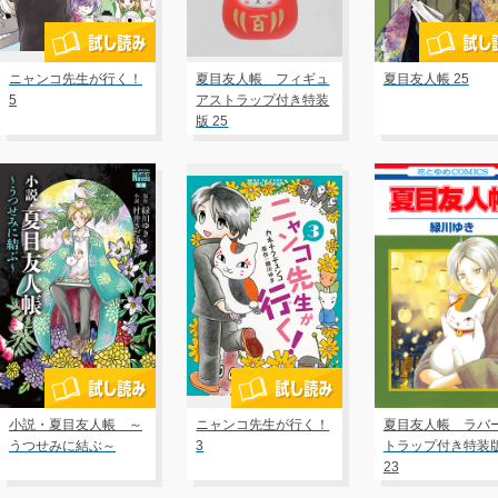
ニャンコ先生が行く！
夏目友人帳 フィギュ
夏目友人帳 25
5
アストラップ付き特装
版 25
小説・夏目友人帳 ～
ニャンコ先生が行く！
夏目友人帳 ラバ
うつせみに結ぶ～
3
トラップ付き特装
23