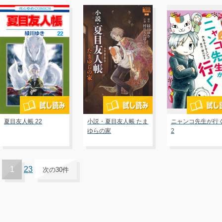
夏目友人帳 22
小説・夏目友人帳 たま
ニャンコ先生が行
ゆらの家
2
1
2
3
次の30件