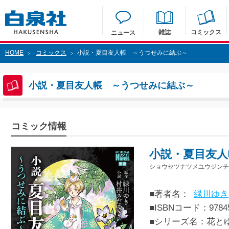
雑誌
コミックス
ニュース
HOME
コミックス
小説・夏目友人帳 ～うつせみに結ぶ～
>
>
小説・夏目友人帳 ～うつせみに結ぶ～
コミック情報
小説・夏目友
ショウセツナツメユウジン
■著者名：
緑川ゆき
■ISBNコード：97845
■シリーズ名：花と