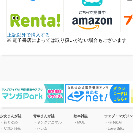
上記以外で購入する
※ 電子書店によっては取り扱いがない場合もございます
少女まんが誌
青年まんが誌
絵本雑誌
ウェブ・マガジン
花とゆめ
ヤングアニマル
MOE
花ゆめAi
ザ花とゆめ
ハレム
Love Silky