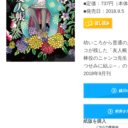
■定価：737円（本体
■発売日：
2018.9.5
幼いころから普通の
コが残した「友人帳
棒役のニャンコ先生
つせみに結ぶ～」の
2018年9月刊
緑川
村井さ
紙版を購入