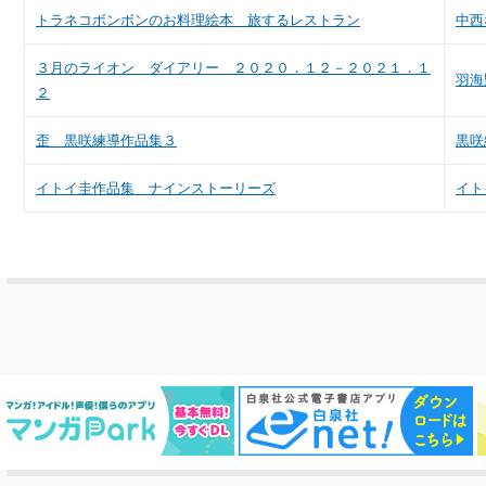
トラネコボンボンのお料理絵本 旅するレストラン
中西
３月のライオン ダイアリー ２０２０．１２－２０２１．１
羽海
２
歪 黒咲練導作品集３
黒咲
イトイ圭作品集 ナインストーリーズ
イト