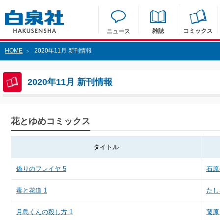
雑誌
コミックス
ニュース
HOME
2020年11月 新刊情報
>
2020年11月 新刊情報
花とゆめコミックス
タイトル
偽りのフレイヤ 5
石原
毒と花道 1
たし
月島くんの殺し方 1
藤原