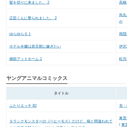
髪を切りに来ました。 2
高橋
烏丸
正臣くんに娶られました。 2
か
ゆらゆらＱ 1
雨隠
ホテル令嬢は若旦那に嫁ぎたい
伊沢
婚前アットホーム 1
松月
ヤングアニマルコミックス
タイトル
ふたりエッチ 82
克・
東雲
Ｓランクモンスターの《ベヒーモス》だけど、猫と間違われて
/
東