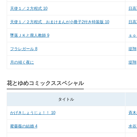
天使１／２方程式 10
日高
天使１／２方程式 おまけまんが小冊子2付き特装版 10
日高
墜落ＪＫと廃人教師 9
ｓｏ
フラレガール 8
堤翔
月の傾く夜に
堤翔
花とゆめコミックススペシャル
タイトル
かげきしょうじょ！！ 10
斉木
蜜薔薇の結婚 4
水谷