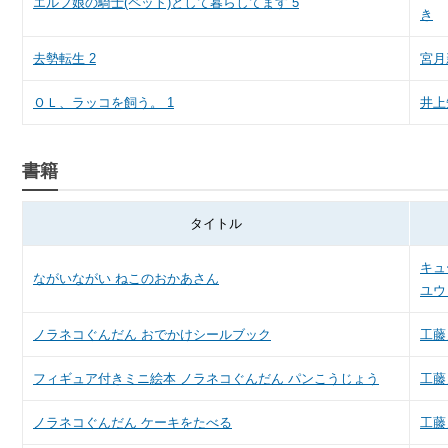
エルフ娘の騎士(ペット)として暮らしてます 5
き
去勢転生 2
宮月
ＯＬ、ラッコを飼う。 1
井上
書籍
タイトル
キュ
ながいながい ねこのおかあさん
ユウ
ノラネコぐんだん おでかけシールブック
工藤
フィギュア付きミニ絵本 ノラネコぐんだん パンこうじょう
工藤
ノラネコぐんだん ケーキをたべる
工藤