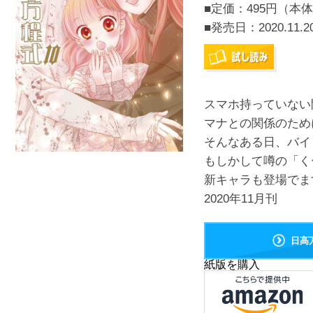
■定価：495円（本体
■発売日：
2020.11.2
スマホ持っていない
マナとの関係のた
そんなある日、バイ
もしかして噂の「く
新キャラも登場でま
2020年11月刊
日高
紙版を購入