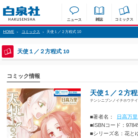
雑誌
コミックス
ニュース
HOME
コミックス
天使１／２方程式 10
>
>
天使１／２方程式 10
コミック情報
天使１／２方程式
テンシニブンノイチホウテイシ
■著者名：
日高万里
■ISBNコード：97845
■シリーズ名：花と