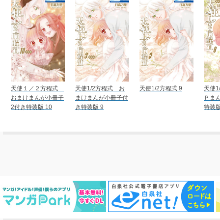
天使１／２方程式
天使1/2方程式 お
天使1/2方程式 9
天使1
おまけまんが小冊子
まけまんが小冊子付
Ｐま
2付き特装版 10
き特装版 9
特装版