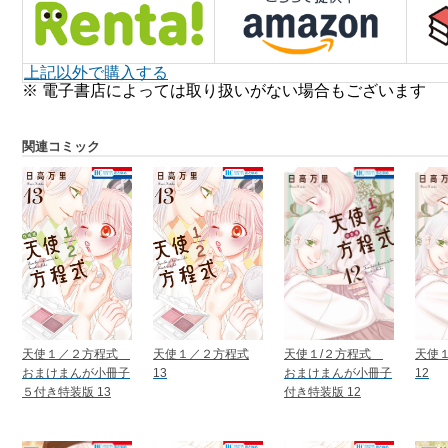
上記以外で購入する
※ 電子書店によっては取り扱いがない場合もございます
関連コミック
天使１／２方程式
天使１／２方程式
天使１/２方程式
天使
おまけまんが小冊子
13
おまけまんが小冊子
12
５付き特装版 13
付き特装版 12