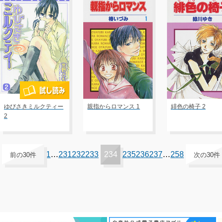
ゆびさきミルクティー
親指からロマンス 1
緋色の椅子 2
2
1
…
231
232
233
234
235
236
237
…
258
前の30件
次の30件