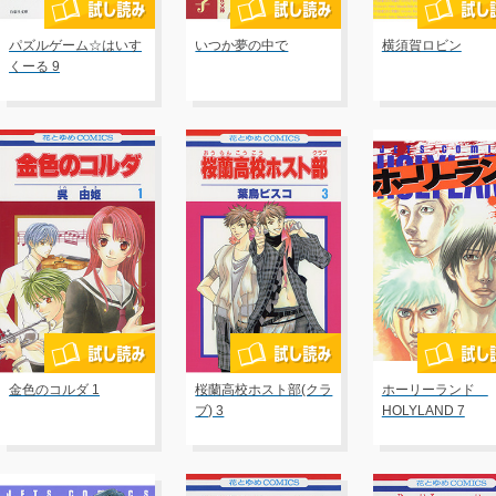
パズルゲーム☆はいす
いつか夢の中で
横須賀ロビン
くーる 9
金色のコルダ 1
桜蘭高校ホスト部(クラ
ホーリーランド
ブ) 3
HOLYLAND 7