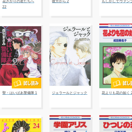
花ざかりの君たちへ
彼方から 2
もしかしてヴァンプ
22
聖・はいぱあ警備隊 1
ジェラールとジャック
花よりも花の如く 