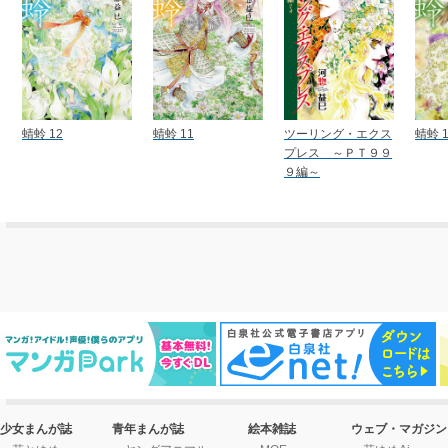
蜻蛉 12
蜻蛉 11
ツーリング・エクス
蜻蛉 1
プレス ～ＰＴ９９
９編～
少女まんが誌
青年まんが誌
絵本雑誌
ウェブ・マガジン