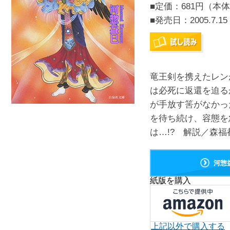
■定価：681円（本体
■発売日：
2005.7.15
竜王剣を携えたレン
は必死に返還を迫る
が手放す筈がなかっ
を待ち続け、容態を
は…!? 解説／森福都
河惣
紙版を購入
上記以外で購入する