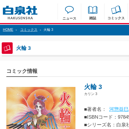
雑誌
コミックス
ニュース
HOME
コミックス
火輪 3
>
>
火輪 3
コミック情報
火輪 3
カリン 3
■著者名：
河惣益巳
■ISBNコード：97845
■シリーズ名：白泉