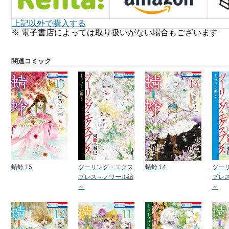
上記以外で購入する
※ 電子書店によっては取り扱いがない場合もございます
関連コミック
蜻蛉 15
ツーリング・エクス
蜻蛉 14
ツー
プレス～ノワール編
プレ
～
～