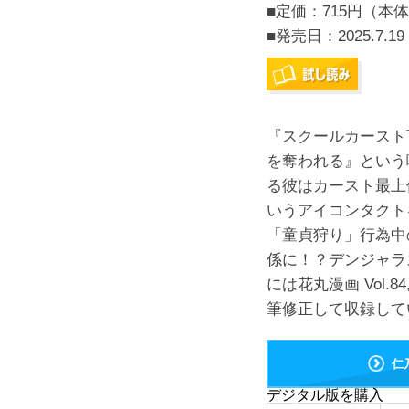
■定価：715円（本体
■発売日：
2025.7.19
『スクールカースト
を奪われる』という
る彼はカースト最上
いうアイコンタクト
「童貞狩り」行為中
係に！？デンジャラ
には花丸漫画 Vol.8
筆修正して収録して
仁
デジタル版を購入