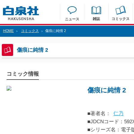
雑誌
コミックス
ニュース
HOME
コミックス
傷痕に純情 2
>
>
傷痕に純情 2
コミック情報
傷痕に純情 2
■著者名：
仁乃
■JDCNコード：592XXX
■シリーズ名：電子