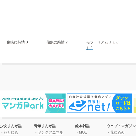
傷痕に純情 3
傷痕に純情 2
モラトリアムリミッ
ト 1
少女まんが誌
青年まんが誌
絵本雑誌
ウェブ・マガジン
花とゆめ
ヤングアニマル
MOE
花ゆめAi