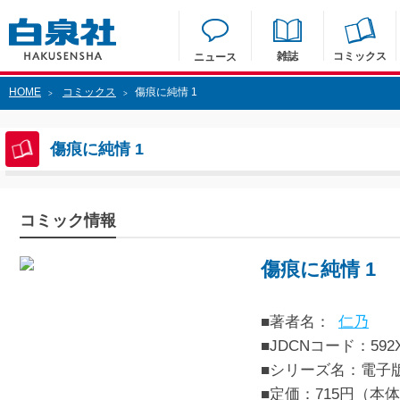
雑誌
コミックス
ニュース
HOME
コミックス
傷痕に純情 1
>
>
傷痕に純情 1
コミック情報
傷痕に純情 1
■著者名：
仁乃
■JDCNコード：592XXX
■シリーズ名：電子
■定価：715円（本体