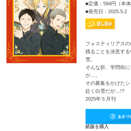
■定価：594円（本体
■発売日：
2025.5.2
フォスティリアスの
残ることを決意する
雪。
そんな折、学問街に
が…。
その募集をかけたシ
赴く白雪だが…!?
2025年５月刊
あきづ
紙版を購入