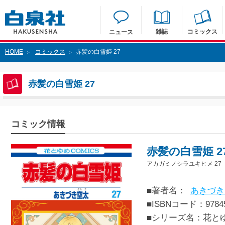
雑誌
コミックス
ニュース
HOME
コミックス
赤髪の白雪姫 27
>
>
赤髪の白雪姫 27
コミック情報
赤髪の白雪姫 2
アカガミノシラユキヒメ 27
■著者名：
あきづき
■ISBNコード：97845
■シリーズ名：花と