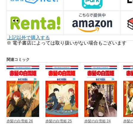
上記以外で購入する
※ 電子書店によっては取り扱いがない場合もございます
関連コミック
赤髪の白雪姫 26
赤髪の白雪姫 25
赤髪の白雪姫 24
赤髪の