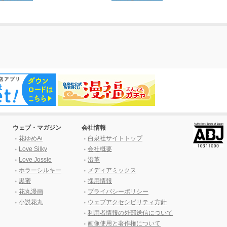
ウェブ・マガジン
会社情報
花ゆめAi
白泉社サイトトップ
Love Silky
会社概要
Love Jossie
沿革
ホラーシルキー
メディアミックス
黒蜜
採用情報
花丸漫画
プライバシーポリシー
小説花丸
ウェブアクセシビリティ方針
利用者情報の外部送信について
画像使用と著作権について