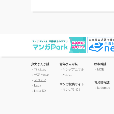
少女まんが誌
青年まんが誌
絵本雑誌
花とゆめ
ヤングアニマル
MOE
ザ花とゆめ
ハレム
メロディ
育児情報誌
マンガ投稿サイト
LaLa
kodomoe
マンガラボ！
LaLa DX