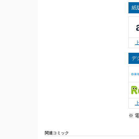
紙
デ
※ 
関連コミック