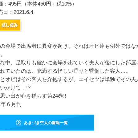
価：495円（本体450円＋税10%）
売日：
2021.6.4
の会場で出席者に異変が起き、それはオビ達も例外ではな
。
な中、足取りも確かに会場を出ていく夫人が後にした部屋
れていたのは、充満する怪しい香りと昏倒した客人…。
とオビはその客人を介抱するが、エイセツは単独でその夫
いかけて…!?
思い出が心を揺らす第24巻!!
21年６月刊
あきづき空太の書籍一覧