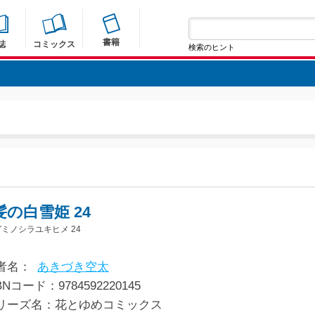
書籍
誌
コミックス
検索のヒント
髪の白雪姫 24
ミノシラユキヒメ 24
者名：
あきづき空太
BNコード：9784592220145
リーズ名：花とゆめコミックス