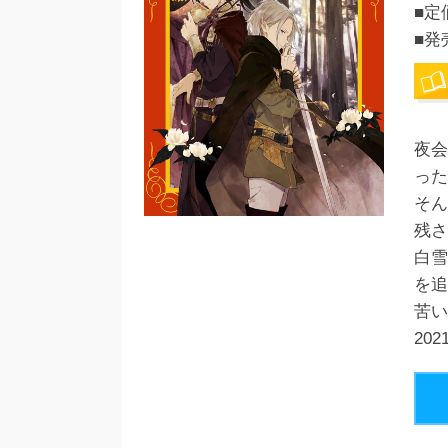
■定
■発
夜会
った
そん
残さ
白雪
を追
苦い
20