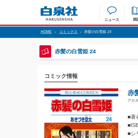
雑
ニュース
HOME
コミックス
赤髪の白雪姫 24
>
>
赤髪の白雪姫 24
コミック情報
赤
アカガ
■著
■IS
■シ