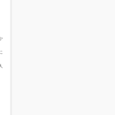
か
に
人