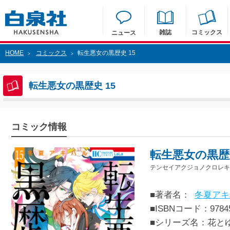
雑誌
コミックス
ニュース
HOME
コミックス
転生悪女の黒歴史 15
>
>
転生悪女の黒歴史 15
コミック情報
転生悪女の黒歴史
テンセイアクジョノクロレキシ
■著者名：
冬夏アキ
■ISBNコード：97845
■シリーズ名：花と