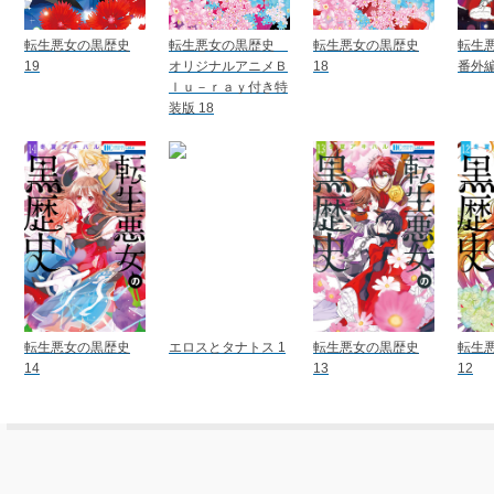
転生悪女の黒歴史
転生悪女の黒歴史
転生悪女の黒歴史
転生
19
オリジナルアニメＢ
18
番外編
ｌｕ－ｒａｙ付き特
装版 18
転生悪女の黒歴史
エロスとタナトス 1
転生悪女の黒歴史
転生
14
13
12