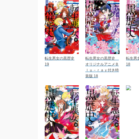
転生悪女の黒歴史
転生悪女の黒歴史
転生悪
19
オリジナルアニメＢ
18
ｌｕ－ｒａｙ付き特
装版 18