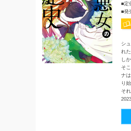
■定
■発
シュ
れた
しか
そこ
ナは
り始
それ
20