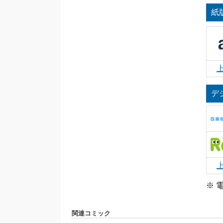
紙
デ
※ 
関連コミック