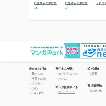
転生悪女の黒歴史
転生悪女の黒歴史
エロス
15
14
少女まんが誌
青年まんが誌
絵本雑誌
花とゆめ
ヤングアニマル
MOE
ザ花とゆめ
ハレム
メロディ
育児情報誌
マンガ投稿サイト
LaLa
kodomoe
マンガラボ！
LaLa DX