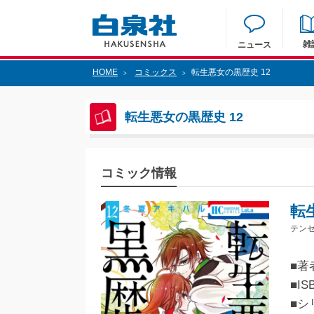
雑
ニュース
HOME
コミックス
転生悪女の黒歴史 12
>
>
転生悪女の黒歴史 12
コミック情報
転
テンセ
■著
■IS
■シ