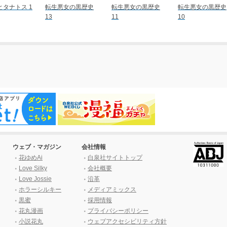
とタナトス 1
転生悪女の黒歴史
転生悪女の黒歴史
転生悪女の黒歴史
13
11
10
ウェブ・マガジン
会社情報
花ゆめAi
白泉社サイトトップ
Love Silky
会社概要
Love Jossie
沿革
ホラーシルキー
メディアミックス
黒蜜
採用情報
花丸漫画
プライバシーポリシー
小説花丸
ウェブアクセシビリティ方針