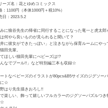
リーズ名：花とゆめコミックス
格：1100円（本体1000円＋税10%）
売日：
2023.5.2
みに狼谷先生の帰省に同行することになった竜一と虎太郎
は何やら良いものが見られると聞いて？
井に彼女ができたっぽい」と泣きながら保育ルームにやっ
猫田先輩。
てほしい猫田先輩にべビーズは!?
んなでプール!!」など特別編三本も収録☆
ートなベビーズのイラストが80pcs&B5サイズのジグソー
に☆
野はり先生描きおろし!!
で楽しい、飾って嬉しいフルカラーのジグソーパズルつき
☆