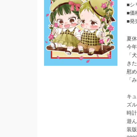
■シ
■価
■発
夏休
今年
「犬
きた
慰め
「み
キュ
ズル
時計
遊ん
装版