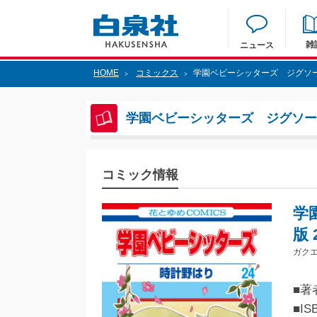
雑
ニュース
HOME
コミックス
学園ベビーシッターズ ジグソー
>
>
学園ベビーシッターズ ジグソー
コミック情報
学
版 
ガクエ
■著
■IS