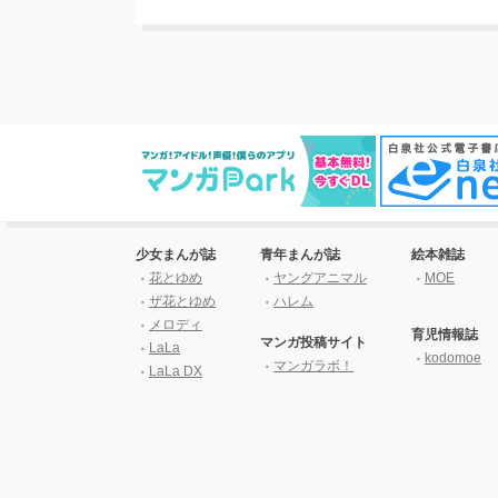
少女まんが誌
青年まんが誌
絵本雑誌
花とゆめ
ヤングアニマル
MOE
ザ花とゆめ
ハレム
メロディ
育児情報誌
マンガ投稿サイト
LaLa
kodomoe
マンガラボ！
LaLa DX