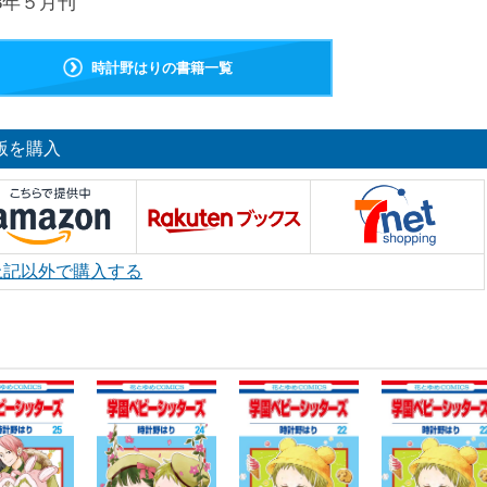
23年５月刊
時計野はりの書籍一覧
版を購入
上記以外で購入する