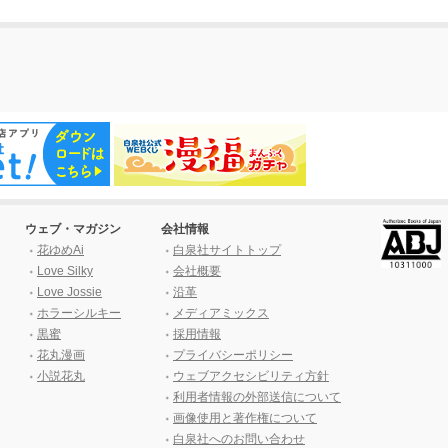
ウェブ・マガジン
会社情報
花ゆめAi
白泉社サイトトップ
Love Silky
会社概要
Love Jossie
沿革
ホラーシルキー
メディアミックス
黒蜜
採用情報
花丸漫画
プライバシーポリシー
小説花丸
ウェブアクセシビリティ方針
利用者情報の外部送信について
画像使用と著作権について
白泉社へのお問い合わせ