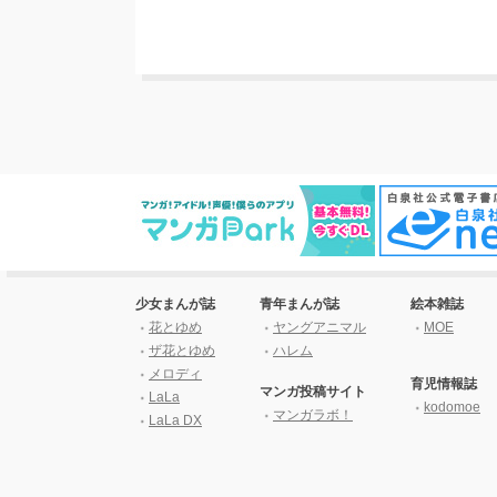
少女まんが誌
青年まんが誌
絵本雑誌
花とゆめ
ヤングアニマル
MOE
ザ花とゆめ
ハレム
メロディ
育児情報誌
マンガ投稿サイト
LaLa
kodomoe
マンガラボ！
LaLa DX