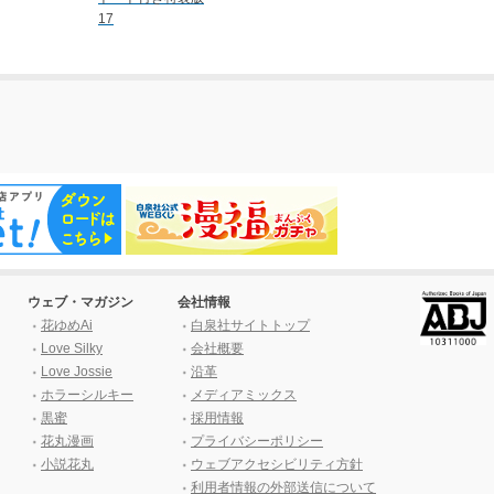
17
ウェブ・マガジン
会社情報
花ゆめAi
白泉社サイトトップ
Love Silky
会社概要
Love Jossie
沿革
ホラーシルキー
メディアミックス
黒蜜
採用情報
花丸漫画
プライバシーポリシー
小説花丸
ウェブアクセシビリティ方針
利用者情報の外部送信について