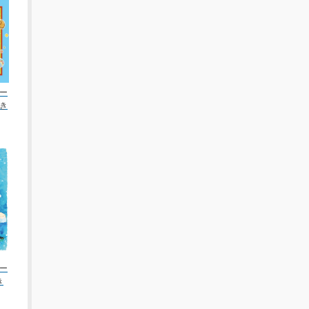
ー
き
ー
き