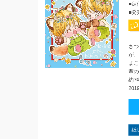
■定
■発
さつ
が、
まこ
輩の
約7
20
紙