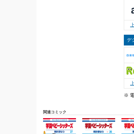
デ
※ 
関連コミック