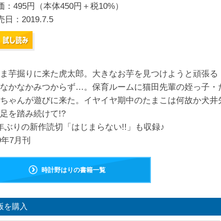
価：495円（本体450円＋税10%）
売日：
2019.7.5
ま芋掘りに来た虎太郎。大きなお芋を見つけようと頑張る
なかなかみつからず…。保育ルームに猫田先輩の姪っ子・
ちゃんが遊びに来た。イヤイヤ期中のたまこは何故か犬井
足を踏み続けて!?
年ぶりの新作読切「はじまらない!!」も収録♪
19年7月刊
時計野はりの書籍一覧
版を購入