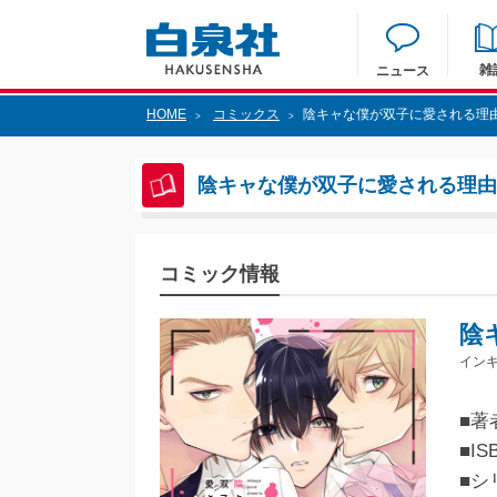
雑
ニュース
HOME
コミックス
陰キャな僕が双子に愛される理由
>
>
陰キャな僕が双子に愛される理由 
コミック情報
陰
インキ
■著
■IS
■シ