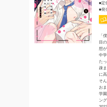
■定
■発
「僕
目の
想が
中学
たっ
疎ま
に高
そん
おま
学園
ング
20