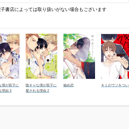
電子書店によっては取り扱いがない場合もございます
な僕が双子に
陰キャな僕が双子に
秘め恋
キミがウソをつい
理由 3
愛される理由 2