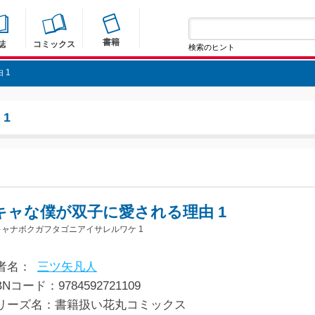
書籍
誌
コミックス
検索のヒント
 1
1
キャな僕が双子に愛される理由 1
ャナボクガフタゴニアイサレルワケ 1
者名：
三ツ矢凡人
BNコード：9784592721109
リーズ名：書籍扱い花丸コミックス