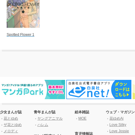
Spotted Flower 1
少女まんが誌
青年まんが誌
絵本雑誌
ウェブ・マガジン
花とゆめ
ヤングアニマル
MOE
花ゆめAi
ザ花とゆめ
ハレム
Love Silky
メロディ
Love Jossie
育児情報誌