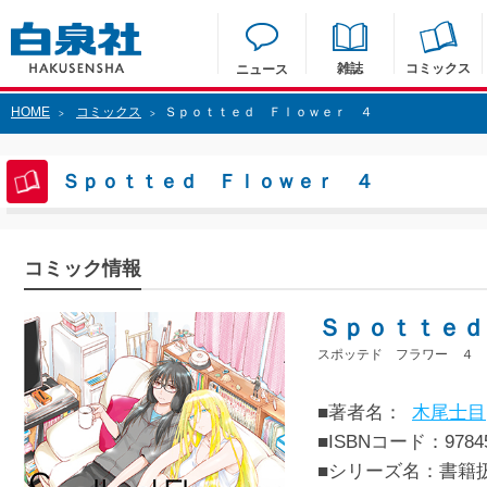
雑誌
コミックス
ニュース
HOME
コミックス
Ｓｐｏｔｔｅｄ Ｆｌｏｗｅｒ ４
>
>
Ｓｐｏｔｔｅｄ Ｆｌｏｗｅｒ ４
コミック情報
Ｓｐｏｔｔｅｄ
スポッテド フラワー ４
■著者名：
木尾士目
■ISBNコード：97845
■シリーズ名：書籍