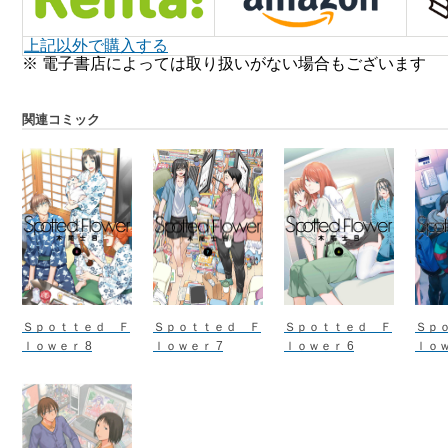
上記以外で購入する
※ 電子書店によっては取り扱いがない場合もございます
関連コミック
Ｓｐｏｔｔｅｄ Ｆ
Ｓｐｏｔｔｅｄ Ｆ
Ｓｐｏｔｔｅｄ Ｆ
Ｓｐ
ｌｏｗｅｒ 8
ｌｏｗｅｒ 7
ｌｏｗｅｒ 6
ｌｏｗ