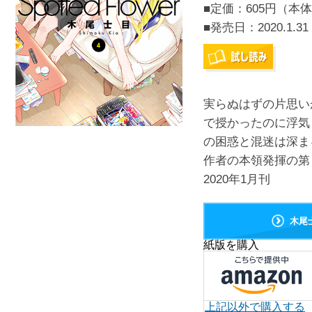
■定価：605円（本体
■発売日：
2020.1.31
実らぬはずの片思い
で授かったのに浮気
の困惑と混迷は深ま
作者の本領発揮の第
2020年1月刊
木尾
紙版を購入
上記以外で購入する