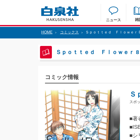
雑
ニュース
HOME
コミックス
Ｓｐｏｔｔｅｄ Ｆｌｏｗｅｒ 
>
>
Ｓｐｏｔｔｅｄ Ｆｌｏｗｅｒ 8
コミック情報
Ｓ
スポッ
■著
■IS
■シ