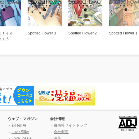
ｔｔｅｄ Ｆ
Spotted Flower 3
Spotted Flower 2
Spotted Flower 1
ｒ 5
ウェブ・マガジン
会社情報
花ゆめAi
白泉社サイトトップ
Love Silky
会社概要
Love Jossie
沿革