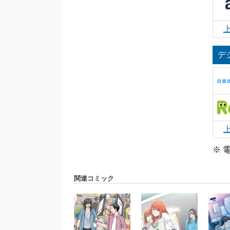
デ
※ 
関連コミック