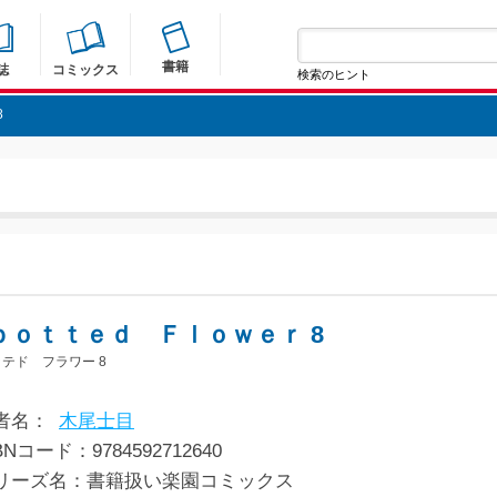
書籍
誌
コミックス
検索のヒント
8
ｐｏｔｔｅｄ Ｆｌｏｗｅｒ 8
テド フラワー 8
者名：
木尾士目
BNコード：9784592712640
リーズ名：書籍扱い楽園コミックス