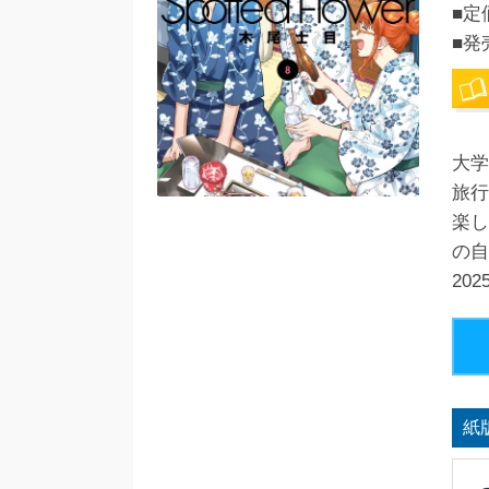
■定
■発
大学
旅行
楽し
の自
20
紙