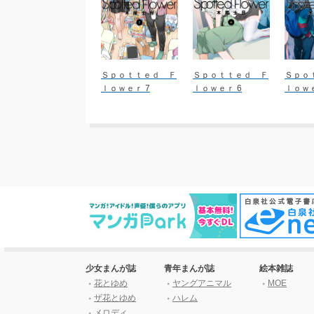
Ｓｐｏｔｔｅｄ Ｆ
Ｓｐｏｔｔｅｄ Ｆ
Ｓｐｏ
ｌｏｗｅｒ 7
ｌｏｗｅｒ 6
ｌｏｗｅ
少女まんが誌
青年まんが誌
絵本雑誌
花とゆめ
ヤングアニマル
MOE
ザ花とゆめ
ハレム
メロディ