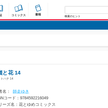
書籍
誌
コミックス
検索のヒント
と花 14
トハナ 14
者名：
師走ゆき
BNコード：9784592216049
リーズ名：花とゆめコミックス