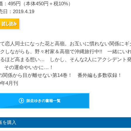
価：495円（本体450円＋税10%）
売日：
2019.4.19
て恋人同士になった花と高嶺。お互いに慣れない関係にギ
クしながらも、野々村家＆高嶺で沖縄旅行中!! 一緒にい
るほど高まる想い… しかし、そんな2人にアクシデント
? その運命やいかに…！
の関係から目が離せない第14巻！ 番外編も多数収録！
19年4月刊
師走ゆきの書籍一覧
版を購入