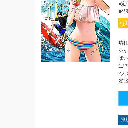
■定
■発
晴れ
シャ
ばい
生!
2人
20
紙