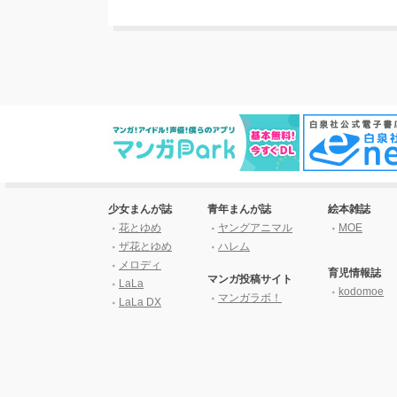
少女まんが誌
青年まんが誌
絵本雑誌
花とゆめ
ヤングアニマル
MOE
ザ花とゆめ
ハレム
メロディ
育児情報誌
マンガ投稿サイト
LaLa
kodomoe
マンガラボ！
LaLa DX