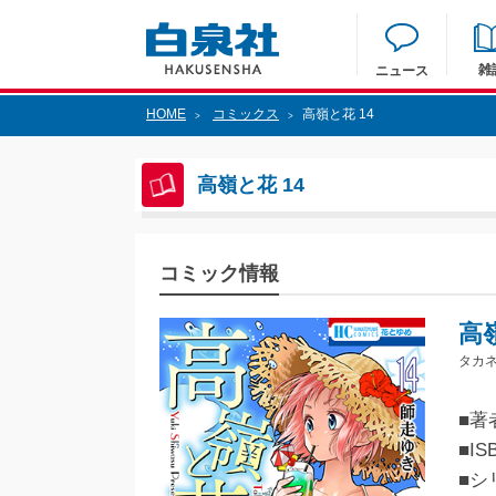
雑
ニュース
HOME
コミックス
高嶺と花 14
>
>
高嶺と花 14
コミック情報
高嶺
タカネ
■著
■IS
■シ