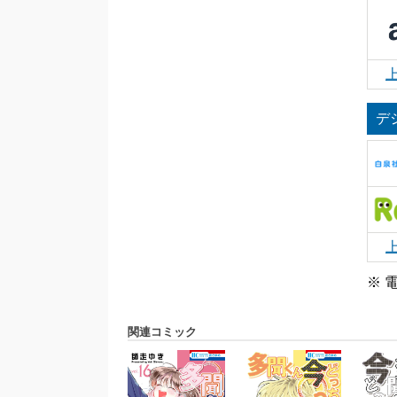
デ
※ 
関連コミック