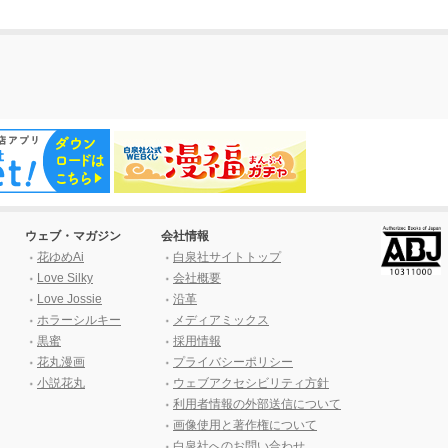
ウェブ・マガジン
会社情報
花ゆめAi
白泉社サイトトップ
Love Silky
会社概要
Love Jossie
沿革
ホラーシルキー
メディアミックス
黒蜜
採用情報
花丸漫画
プライバシーポリシー
小説花丸
ウェブアクセシビリティ方針
利用者情報の外部送信について
画像使用と著作権について
白泉社へのお問い合わせ