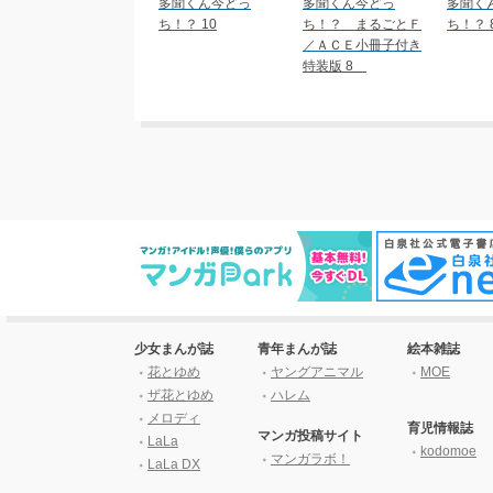
多聞くん今どっ
多聞くん今どっ
多聞く
ち！？ 10
ち！？ まるごとＦ
ち！？ 
／ＡＣＥ小冊子付き
特装版 8
少女まんが誌
青年まんが誌
絵本雑誌
花とゆめ
ヤングアニマル
MOE
ザ花とゆめ
ハレム
メロディ
育児情報誌
マンガ投稿サイト
LaLa
kodomoe
マンガラボ！
LaLa DX