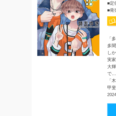
■定
■発
「多
多聞
しか
実家
大輝
で…
「木
甲斐
20