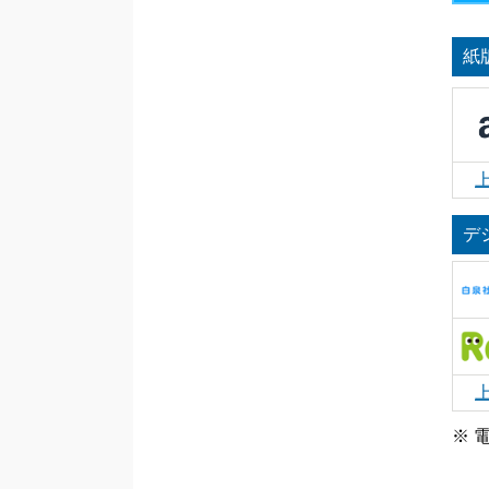
紙
デ
※ 