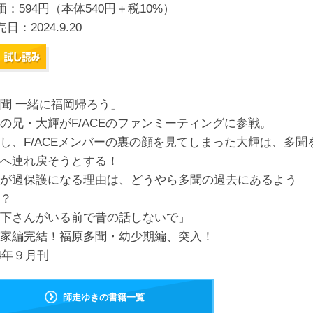
価：594円（本体540円＋税10%）
売日：
2024.9.20
聞 一緒に福岡帰ろう」
の兄・大輝がF/ACEのファンミーティングに参戦。
し、F/ACEメンバーの裏の顔を見てしまった大輝は、多聞
へ連れ戻そうとする！
が過保護になる理由は、どうやら多聞の過去にあるよう
？
下さんがいる前で昔の話しないで」
家編完結！福原多聞・幼少期編、突入！
24年９月刊
師走ゆきの書籍一覧