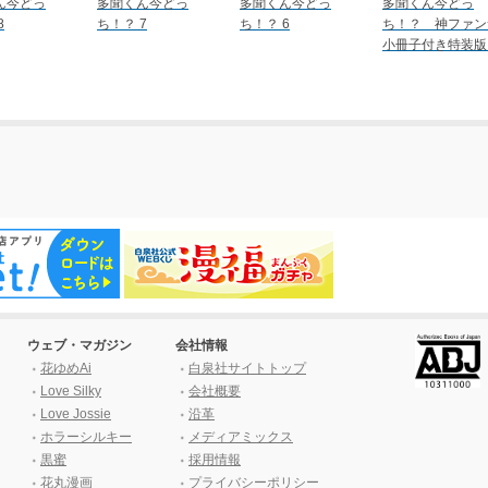
ん今どっ
多聞くん今どっ
多聞くん今どっ
多聞くん今どっ
8
ち！？ 7
ち！？ 6
ち！？ 神ファン
小冊子付き特装版 
ウェブ・マガジン
会社情報
花ゆめAi
白泉社サイトトップ
Love Silky
会社概要
Love Jossie
沿革
ホラーシルキー
メディアミックス
黒蜜
採用情報
花丸漫画
プライバシーポリシー