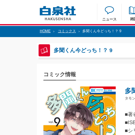
雑
ニュース
HOME
コミックス
多聞くん今どっち！？ 9
>
>
多聞くん今どっち！？ 9
コミック情報
多
タモン
■著
■IS
■シ