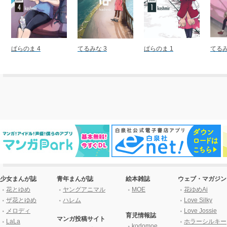
ぱらのま 4
てるみな 3
ぱらのま 1
てるみ
少女まんが誌
青年まんが誌
絵本雑誌
ウェブ・マガジン
花とゆめ
ヤングアニマル
MOE
花ゆめAi
ザ花とゆめ
ハレム
Love Silky
メロディ
Love Jossie
育児情報誌
マンガ投稿サイト
LaLa
ホラーシルキー
kodomoe