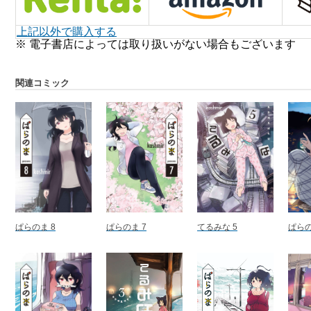
上記以外で購入する
※ 電子書店によっては取り扱いがない場合もございます
関連コミック
ぱらのま 8
ぱらのま 7
てるみな 5
ぱらの