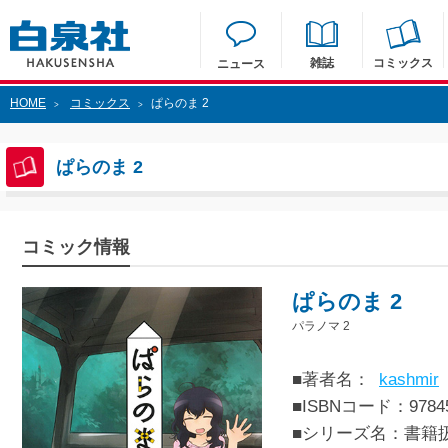
雑誌
コミックス
ニュース
HOME
コミックス
ぱらのま 2
>
>
ぱらのま 2
コミック情報
ぱらのま 2
パラノマ 2
■著者名：
kashmir
■ISBNコード：97845
■シリーズ名：書籍