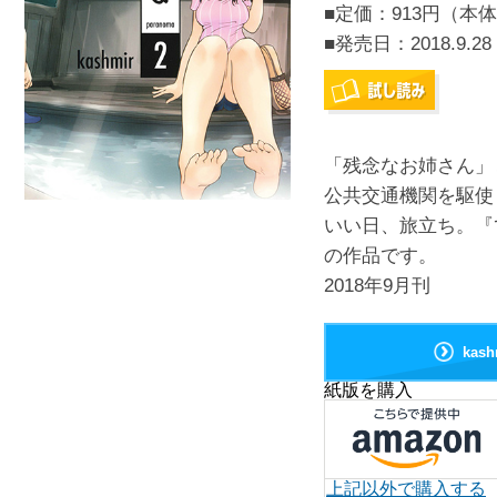
■定価：913円（本体
■発売日：
2018.9.28
「残念なお姉さん」
公共交通機関を駆使
いい日、旅立ち。『
の作品です。
2018年9月刊
kas
紙版を購入
上記以外で購入する