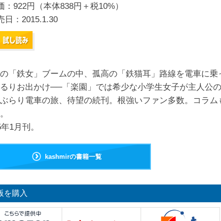
価：922円（本体838円＋税10%）
売日：
2015.1.30
の「鉄女」ブームの中、孤高の「鉄猫耳」路線を電車に乗
るりお出かけ──「楽園」では希少な小学生女子が主人公
ぶらり電車の旅、待望の続刊。根強いファン多数。コラム
実。
15年1月刊。
kashmirの書籍一覧
版を購入