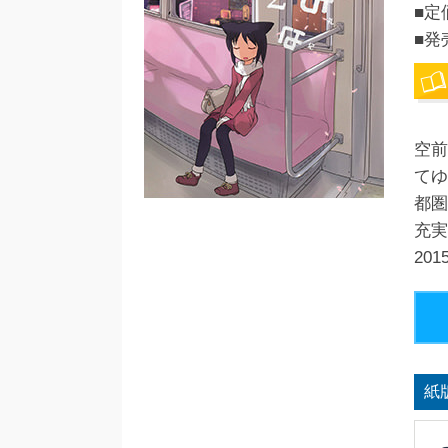
■定
■発
空前
てゆ
都圏
充
20
紙