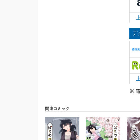
デ
※ 
関連コミック