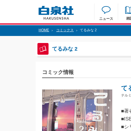
雑
ニュース
HOME
コミックス
てるみな 2
>
>
てるみな 2
コミック情報
て
テルミ
■著
■IS
■シ