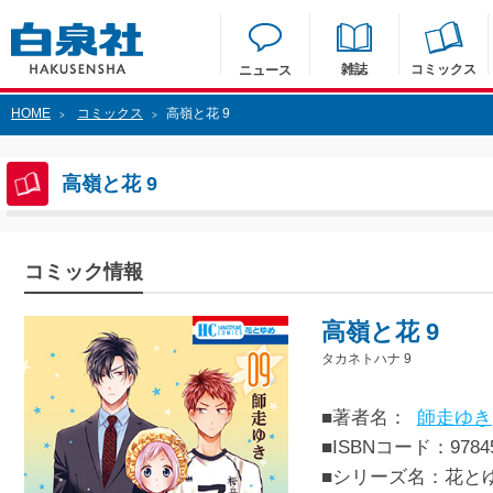
雑誌
コミックス
ニュース
HOME
コミックス
高嶺と花 9
>
>
高嶺と花 9
コミック情報
高嶺と花 9
タカネトハナ 9
■著者名：
師走ゆき
■ISBNコード：97845
■シリーズ名：花と