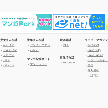
少女まんが誌
青年まんが誌
絵本雑誌
ウェブ・マガジン
花とゆめ
ヤングアニマル
MOE
花ゆめAi
ザ花とゆめ
ハレム
Love Silky
メロディ
Love Jossie
育児情報誌
マンガ投稿サイト
LaLa
ホラーシルキー
kodomoe
マンガラボ！
LaLa DX
黒蜜
花丸漫画
小説花丸