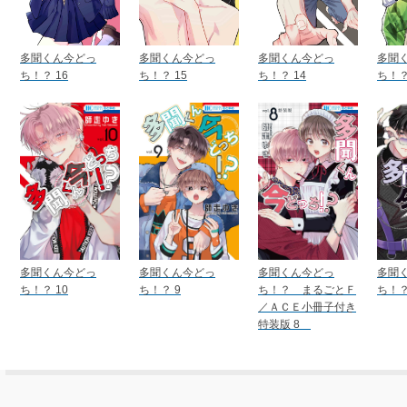
多聞くん今どっ
多聞くん今どっ
多聞くん今どっ
多聞
ち！？ 16
ち！？ 15
ち！？ 14
ち！？
多聞くん今どっ
多聞くん今どっ
多聞くん今どっ
多聞
ち！？ 10
ち！？ 9
ち！？ まるごとＦ
ち！？
／ＡＣＥ小冊子付き
特装版 8