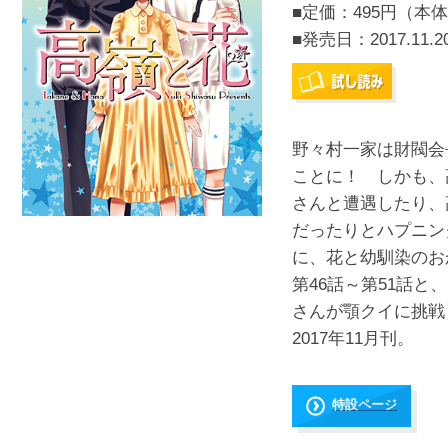
■定価：495円（本体
■発売日：
2017.11.2
野々村一家は財閥会
ことに！ しかも、
さんと遭遇したり、
だったりとハプニン
に、花と幼馴染のお
第46話～第51話と
さんが顎クイに挑戦
2017年11月刊。
特設ページ