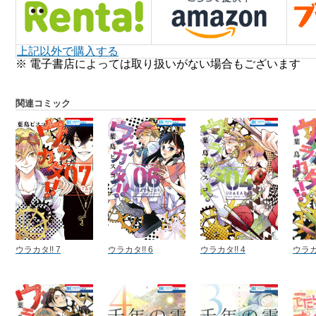
上記以外で購入する
※ 電子書店によっては取り扱いがない場合もございます
関連コミック
ウラカタ!! 7
ウラカタ!! 6
ウラカタ!! 4
ウラカタ