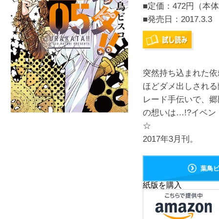
■定価：472円（本体
■発売日：
2017.3.3
突然持ち込まれた依
ほどダメ出しされる
レード手伝いで、郷
の想いは…!?イベ
☆
2017年3月刊。
葉鳥
紙版を購入