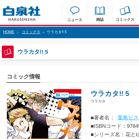
雑誌
コミックス
ニュース
HOME
コミックス
ウラカタ!! 5
>
>
ウラカタ!! 5
コミック情報
ウラカタ!! 5
ウラカタ
■著者名：
葉鳥ビス
■ISBNコード：97845
■シリーズ名：花と