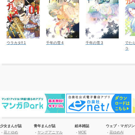
ウラカタ!! 1
千年の雪 4
千年の雪 3
でた
ラ
少女まんが誌
青年まんが誌
絵本雑誌
ウェブ・マガジン
花とゆめ
ヤングアニマル
MOE
花ゆめAi