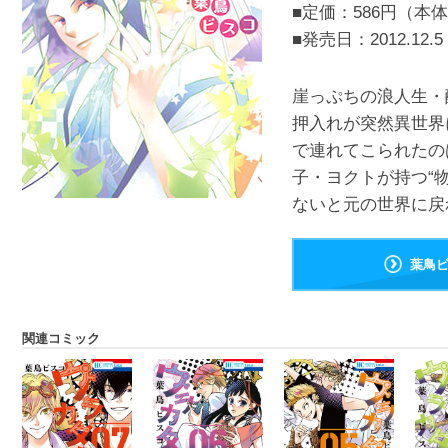
■定価：586円（本体
■発売日：
2012.12.5
崖っぷちの浪人生・
押入れが突然異世界
で連れてこられたの
子・ヨクトが持つ“
ないと元の世界に戻れ
葉鳥
関連コミック