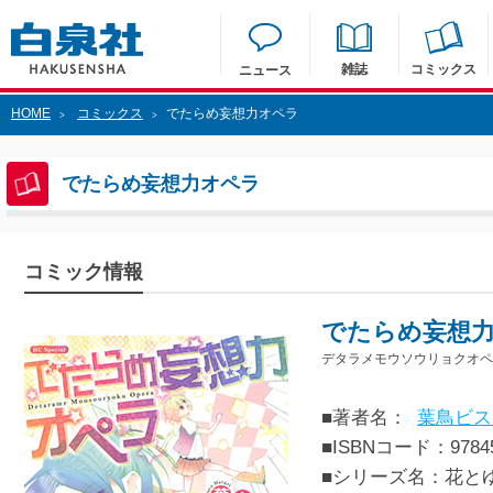
雑誌
コミックス
ニュース
HOME
コミックス
でたらめ妄想力オペラ
>
>
でたらめ妄想力オペラ
コミック情報
でたらめ妄想
デタラメモウソウリョクオペ
■著者名：
葉鳥ビス
■ISBNコード：97845
■シリーズ名：花と