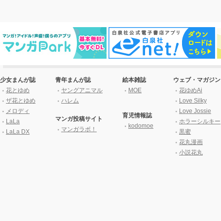
少女まんが誌
青年まんが誌
絵本雑誌
ウェブ・マガジン
花とゆめ
ヤングアニマル
MOE
花ゆめAi
ザ花とゆめ
ハレム
Love Silky
メロディ
Love Jossie
育児情報誌
マンガ投稿サイト
LaLa
ホラーシルキー
kodomoe
マンガラボ！
LaLa DX
黒蜜
花丸漫画
小説花丸