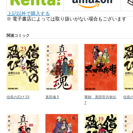
上記以外で購入する
※ 電子書店によっては取り扱いがない場合もございます
関連コミック
信長の忍び 23
真田魂 5
軍師 黒田官兵衛伝
信長の
7