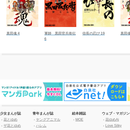
真田魂 4
軍師 黒田官兵衛伝
信長の忍び 19
真田魂
6
少女まんが誌
青年まんが誌
絵本雑誌
ウェブ・マガジン
花とゆめ
ヤングアニマル
MOE
花ゆめAi
ザ花とゆめ
ハレム
Love Silky