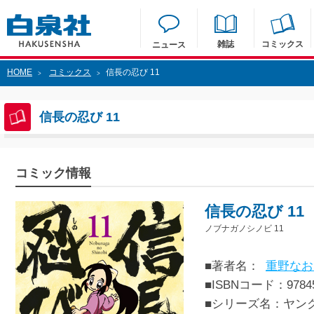
雑誌
コミックス
ニュース
HOME
コミックス
信長の忍び 11
>
>
信長の忍び 11
コミック情報
信長の忍び 11
ノブナガノシノビ 11
■著者名：
重野なお
■ISBNコード：97845
■シリーズ名：ヤン