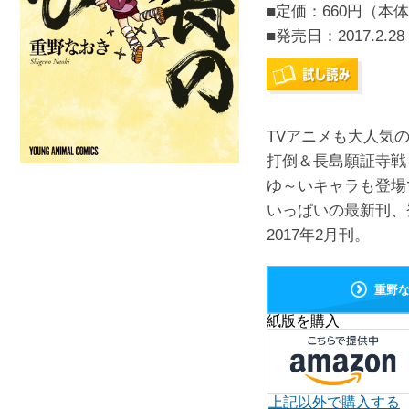
■定価：660円（本体
■発売日：
2017.2.28
TVアニメも大人気
打倒＆長島願証寺戦
ゆ～いキャラも登場
いっぱいの最新刊
2017年2月刊。
重野
紙版を購入
上記以外で購入する