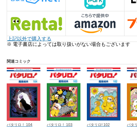
上記以外で購入する
※ 電子書店によっては取り扱いがない場合もございます
関連コミック
パタリロ！ 104
パタリロ！ 103
パタリロ! 102
パタリ