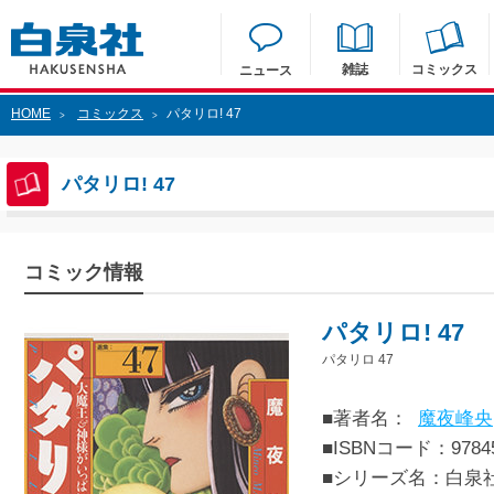
雑誌
コミックス
ニュース
HOME
コミックス
パタリロ! 47
>
>
パタリロ! 47
コミック情報
パタリロ! 47
パタリロ 47
■著者名：
魔夜峰央
■ISBNコード：97845
■シリーズ名：白泉