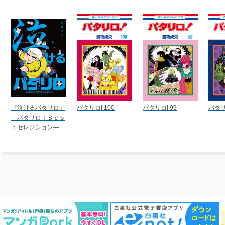
『泣けるパタリロ』
パタリロ! 100
パタリロ! 99
パタリ
―パタリロ！Ｂｅｓ
ｔセレクション―