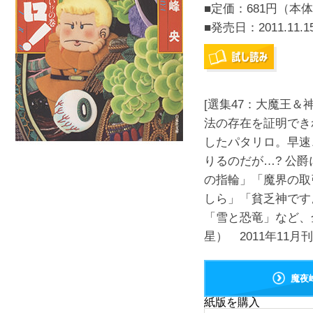
■定価：681円（本体
■発売日：
2011.11.1
[選集47：大魔王＆
法の存在を証明でき
したパタリロ。早速
りるのだが…? 公
の指輪」「魔界の取
しら」「貧乏神です
「雪と恐竜」など、
星） 2011年11月
魔夜
紙版を購入