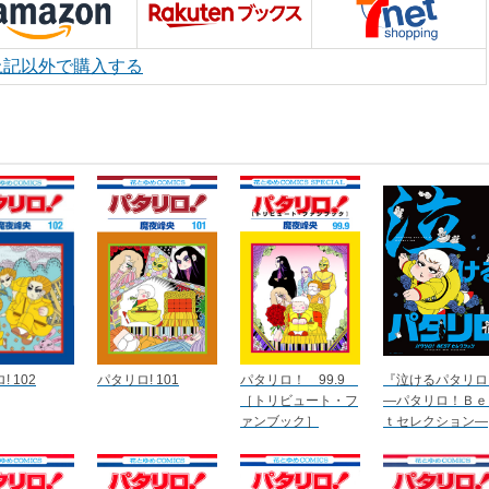
上記以外で購入する
 102
パタリロ! 101
パタリロ！ 99.9
『泣けるパタリロ
［トリビュート・フ
―パタリロ！Ｂｅ
ァンブック］
ｔセレクション―