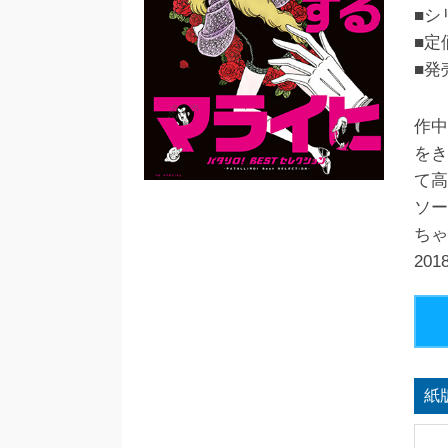
■シ
■定
■発
作中
をき
て高
ソー
ちゃ
20
紙