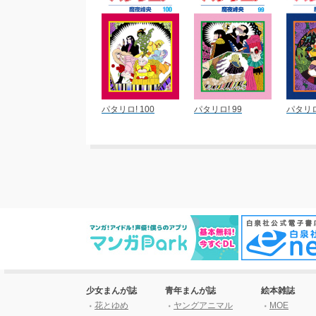
パタリロ! 100
パタリロ! 99
パタリロ
少女まんが誌
青年まんが誌
絵本雑誌
花とゆめ
ヤングアニマル
MOE