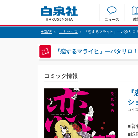
雑
ニュース
HOME
コミックス
『恋するマライヒ』―パタリロ
>
>
『恋するマライヒ』―パタリロ
コミック情報
『
シ
コイ
■著
■IS