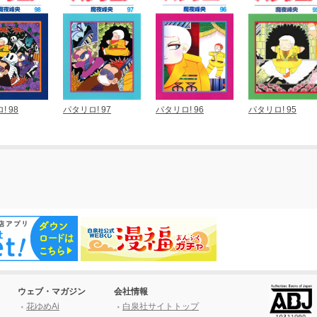
! 98
パタリロ! 97
パタリロ! 96
パタリロ! 95
ウェブ・マガジン
会社情報
花ゆめAi
白泉社サイトトップ