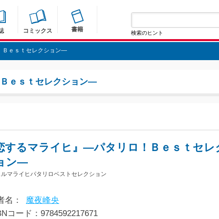
書籍
誌
コミックス
検索のヒント
！Ｂｅｓｔセレクション―
！Ｂｅｓｔセレクション―
恋するマライヒ』―パタリロ！Ｂｅｓｔセレ
ョン―
スルマライヒパタリロベストセレクション
者名：
魔夜峰央
BNコード：9784592217671