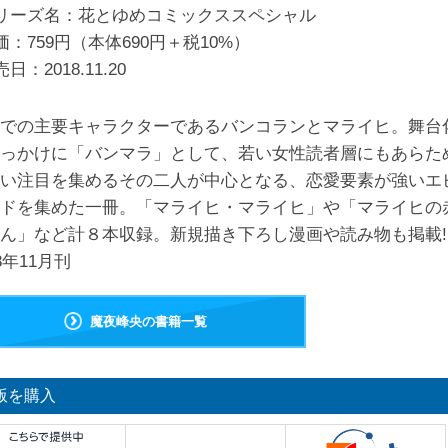
リーズ名：花とゆめコミックススペシャル
価：759円（本体690円＋税10%）
売日：
2018.11.20
での主要キャラクターであるバンコランとマライヒ。舞台
っかけに「バンマラ」として、若い女性読者層にもあらた
い注目を集めるその二人が中心となる、恋愛要素が強いエ
ドを集めた一冊。「マライヒ・マライヒ」や「マライヒの
ん」など計８本収録。新規描き下ろし漫画や読み物も掲載!
18年11月刊
魔夜峰央の書籍一覧
版を購入