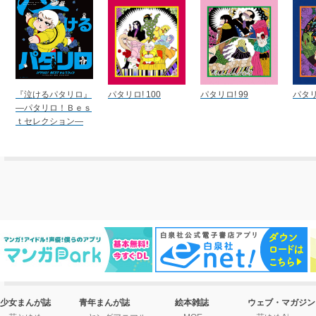
『泣けるパタリロ』
パタリロ! 100
パタリロ! 99
パタリ
―パタリロ！Ｂｅｓ
ｔセレクション―
少女まんが誌
青年まんが誌
絵本雑誌
ウェブ・マガジン