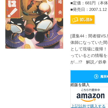
■定価：681円（本体
■発売日：
2007.1.12
[選集44：間者猫V
体師になっていた間
として現場に復帰！
っているとの情報を
が…!? 解説／鉄拳 
魔夜
紙版を購入
上記以外で購入する