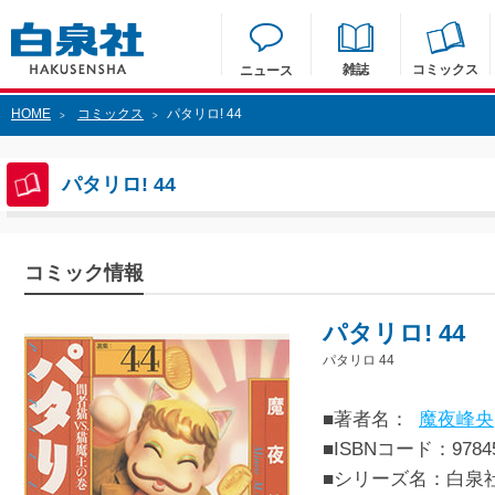
雑誌
コミックス
ニュース
HOME
コミックス
パタリロ! 44
>
>
パタリロ! 44
コミック情報
パタリロ! 44
パタリロ 44
■著者名：
魔夜峰央
■ISBNコード：97845
■シリーズ名：白泉