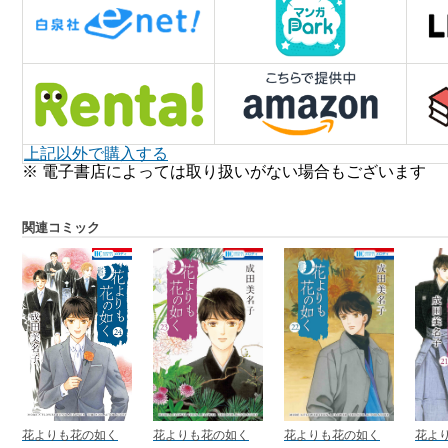
上記以外で購入する
※ 電子書店によっては取り扱いがない場合もございます
関連コミック
花よりも花の如く
花よりも花の如く
花よりも花の如く
花よ