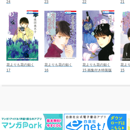
24
23
22
21
花よりも花の如く
花よりも花の如く
花よりも花の如く
花よ
17
16
15 画集付き特装版
15