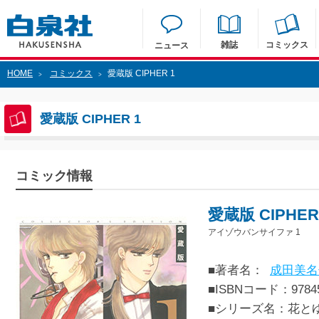
雑誌
コミックス
ニュース
HOME
コミックス
愛蔵版 CIPHER 1
>
>
愛蔵版 CIPHER 1
コミック情報
愛蔵版 CIPHER
アイゾウバンサイファ 1
■著者名：
成田美名
■ISBNコード：97845
■シリーズ名：花と