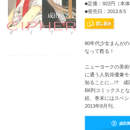
■定価：922円（本体
■発売日：
2013.8.5
80年代少女まんが
なって甦る！
ニューヨークの美術
に通う人気俳優兼モ
知ることに…!? 
B6判コミックスと
絵、巻末にはスペ
2013年8月刊。
成田