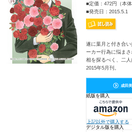
■定価：472円（本体
■発売日：
2015.5.1
遂に葉月と付き合い
ーカー行為に悩まさ
相を探るべく、二人
2015年5月刊。
成田
紙版を購入
上記以外で購入する
デジタル版を購入