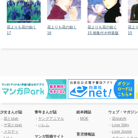
花よりも花の如く
花よりも花の如く
花よりも花の如く
花よ
17
16
15 画集付き特装版
15
少女まんが誌
青年まんが誌
絵本雑誌
ウェブ・マガジン
花とゆめ
ヤングアニマル
MOE
花ゆめAi
ザ花とゆめ
ハレム
Love Silky
メロディ
Love Jossie
育児情報誌
マンガ投稿サイト
LaLa
ホラーシルキー