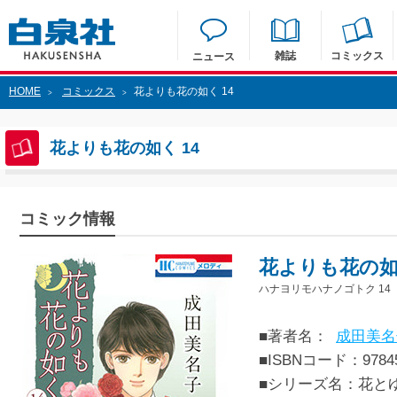
雑誌
コミックス
ニュース
HOME
コミックス
花よりも花の如く 14
>
>
花よりも花の如く 14
コミック情報
花よりも花の如く
ハナヨリモハナノゴトク 14
■著者名：
成田美名
■ISBNコード：97845
■シリーズ名：花と