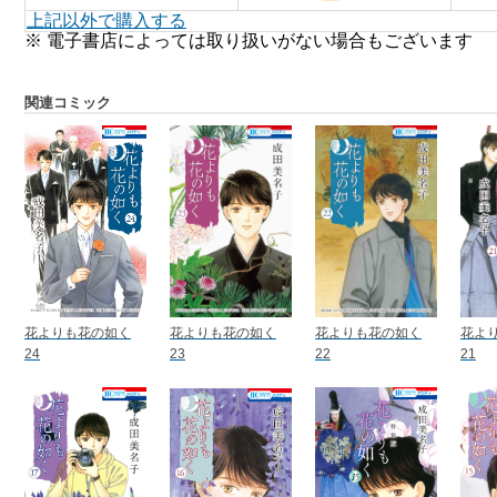
上記以外で購入する
※ 電子書店によっては取り扱いがない場合もございます
関連コミック
花よりも花の如く
花よりも花の如く
花よりも花の如く
花よ
24
23
22
21