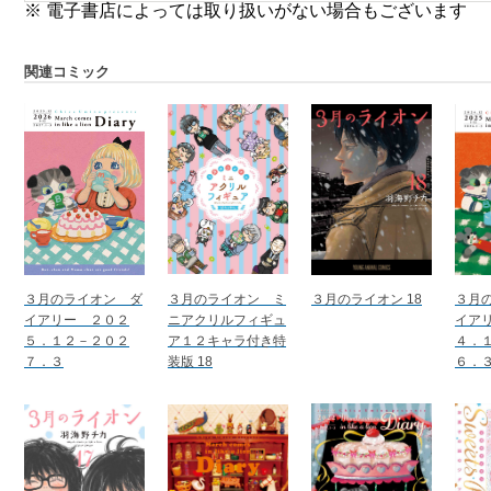
※ 電子書店によっては取り扱いがない場合もございます
関連コミック
３月のライオン ダ
３月のライオン ミ
３月のライオン 18
３月
イアリー ２０２
ニアクリルフィギュ
イア
５．１２－２０２
ア１２キャラ付き特
４．
７．３
装版 18
６．