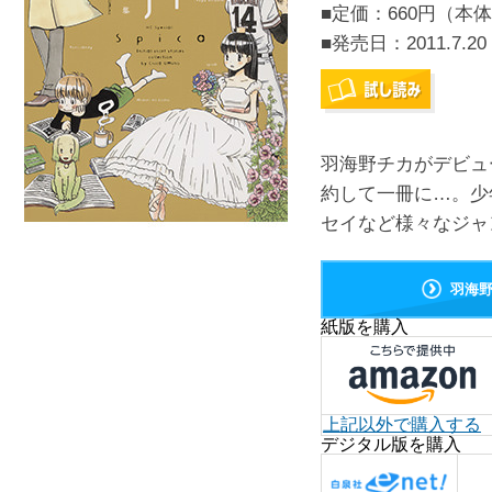
■定価：660円（本体
■発売日：
2011.7.20
羽海野チカがデビュ
約して一冊に…。少
セイなど様々なジャ
羽海
紙版を購入
上記以外で購入する
デジタル版を購入