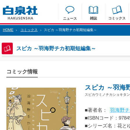
雑誌
コミックス
ニュース
HOME
コミックス
スピカ ～羽海野チカ初期短編集～
>
>
スピカ ～羽海野チカ初期短編集～
コミック情報
スピカ ～羽海
スピカウミノチカショキタン
■著者名：
羽海野チ
■ISBNコード：97845
■シリーズ名：花と