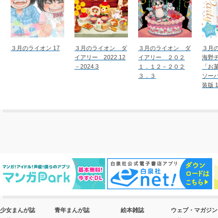
３月のライオン 17
３月のライオン ダ
３月のライオン ダ
３月
イアリー 2022.12
イアリー ２０２
海野
－2024.3
１．１２－２０２
「お
３．３
ソー
装版 1
少女まんが誌
青年まんが誌
絵本雑誌
ウェブ・マガジン