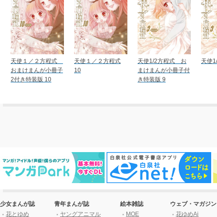
天使１／２方程式
天使１／２方程式
天使1/2方程式 お
天使1
おまけまんが小冊子
10
まけまんが小冊子付
2付き特装版 10
き特装版 9
少女まんが誌
青年まんが誌
絵本雑誌
ウェブ・マガジン
花とゆめ
ヤングアニマル
MOE
花ゆめAi