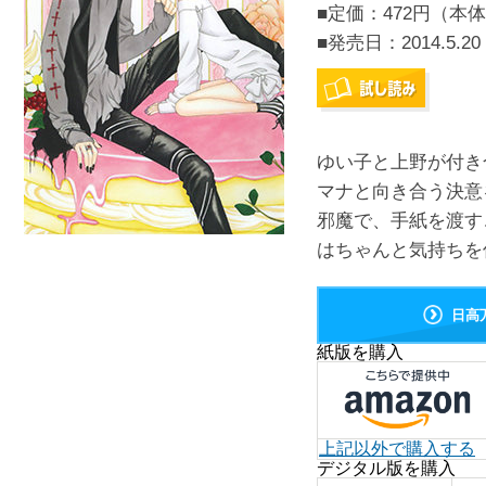
■定価：472円（本体
■発売日：
2014.5.20
ゆい子と上野が付き
マナと向き合う決意
邪魔で、手紙を渡す
はちゃんと気持ちを伝
日高
紙版を購入
上記以外で購入する
デジタル版を購入