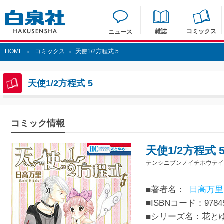
雑誌
コミックス
ニュース
HOME
コミックス
天使1/2方程式 5
>
>
天使1/2方程式 5
コミック情報
天使1/2方程式 
テンシニブンノイチホウテイ
■著者名：
日高万里
■ISBNコード：97845
■シリーズ名：花と