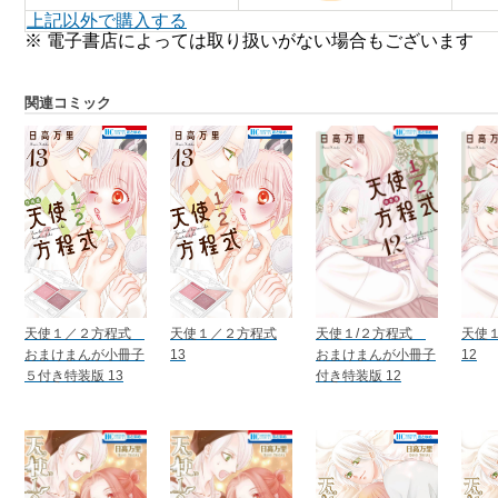
上記以外で購入する
※ 電子書店によっては取り扱いがない場合もございます
関連コミック
天使１／２方程式
天使１／２方程式
天使１/２方程式
天使
おまけまんが小冊子
13
おまけまんが小冊子
12
５付き特装版 13
付き特装版 12