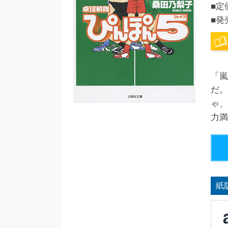
■定
■発
「嵐
だ。
ゃ、
力満
紙