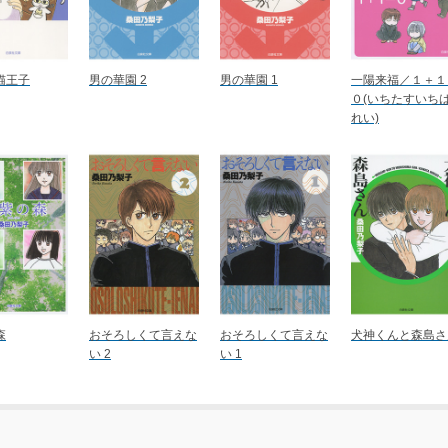
猫王子
男の華園 2
男の華園 1
一陽来福／１＋１
０(いちたすいち
れい)
森
おそろしくて言えな
おそろしくて言えな
犬神くんと森島さ
い 2
い 1