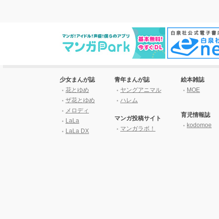
少女まんが誌
青年まんが誌
絵本雑誌
花とゆめ
ヤングアニマル
MOE
ザ花とゆめ
ハレム
メロディ
育児情報誌
マンガ投稿サイト
LaLa
kodomoe
マンガラボ！
LaLa DX