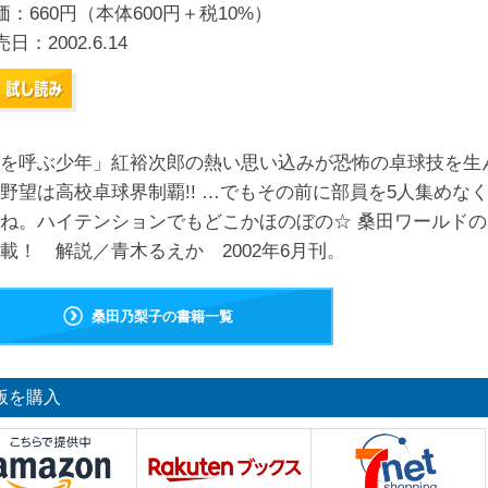
価：660円（本体600円＋税10%）
売日：
2002.6.14
を呼ぶ少年」紅裕次郎の熱い思い込みが恐怖の卓球技を生
野望は高校卓球界制覇!! …でもその前に部員を5人集めな
ね。ハイテンションでもどこかほのぼの☆ 桑田ワールドの
載！ 解説／青木るえか 2002年6月刊。
桑田乃梨子の書籍一覧
版を購入