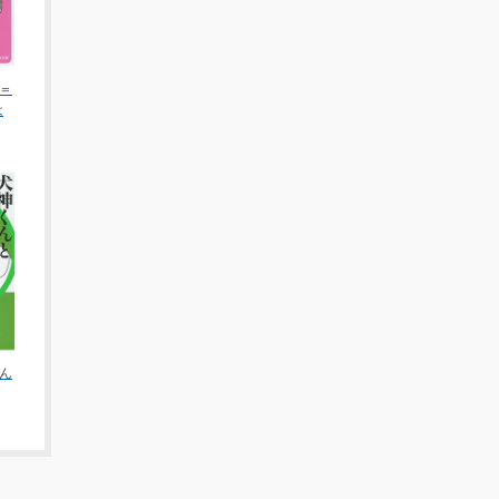
＝
は
ん