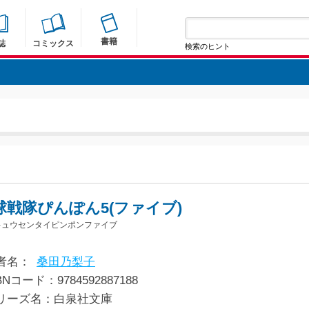
書籍
誌
コミックス
検索のヒント
球戦隊ぴんぽん5(ファイブ)
キュウセンタイピンポンファイブ
者名：
桑田乃梨子
BNコード：9784592887188
リーズ名：白泉社文庫