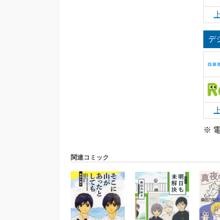
デ
※ 
関連コミック