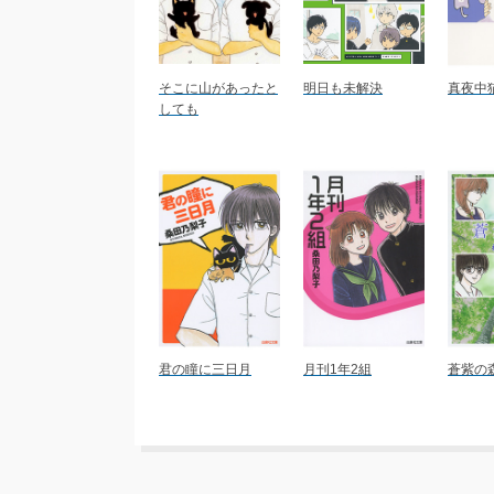
そこに山があったと
明日も未解決
真夜中
しても
君の瞳に三日月
月刊1年2組
蒼紫の