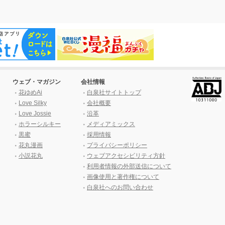
ウェブ・マガジン
会社情報
花ゆめAi
白泉社サイトトップ
Love Silky
会社概要
Love Jossie
沿革
ホラーシルキー
メディアミックス
黒蜜
採用情報
花丸漫画
プライバシーポリシー
小説花丸
ウェブアクセシビリティ方針
利用者情報の外部送信について
画像使用と著作権について
白泉社へのお問い合わせ