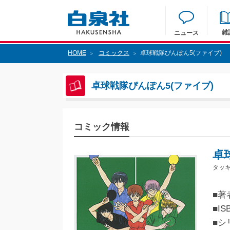
雑
ニュース
HOME
コミックス
卓球戦隊ぴんぽん5(ファイブ)
>
>
卓球戦隊ぴんぽん5(ファイブ)
コミック情報
卓
タッ
■著
■IS
■シ