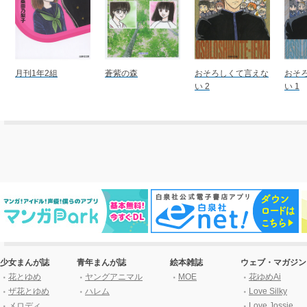
月刊1年2組
蒼紫の森
おそろしくて言えな
おそ
い 2
い 1
少女まんが誌
青年まんが誌
絵本雑誌
ウェブ・マガジン
花とゆめ
ヤングアニマル
MOE
花ゆめAi
ザ花とゆめ
ハレム
Love Silky
メロディ
Love Jossie