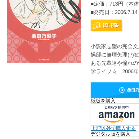
■定価：713円（本体
■発売日：
2006.7.14
小説家志望の完全文
操部に無理矢理(?)
ある先輩達や憧れの
学ライフ☆ 2006
桑田
紙版を購入
上記以外で購入する
デジタル版を購入