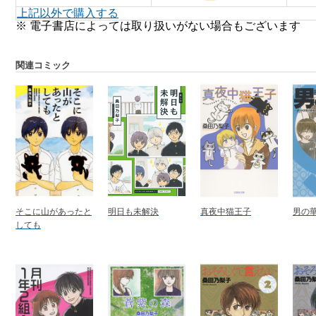
上記以外で購入する
※ 電子書店によっては取り扱いがない場合もございます
関連コミック
そこに山があったと
明日も未解決
真夜中猫王子
男の華
しても