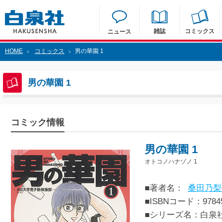
雑誌
コミックス
ニュース
HOME
コミックス
男の華園 1
>
>
男の華園 1
コミック情報
男の華園 1
オトコノハナゾノ 1
■著者名：
桑田乃梨
■ISBNコード：97845
■シリーズ名：白泉