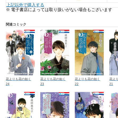
上記以外で購入する
※ 電子書店によっては取り扱いがない場合もございます
関連コミック
花よりも花の如く
花よりも花の如く
花よりも花の如く
花よ
24
23
22
21