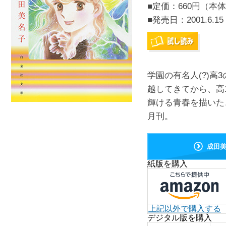
■定価：660円（本体
■発売日：
2001.6.15
学園の有名人(?)
越してきてから、高
輝ける青春を描いた、
月刊。
成田
紙版を購入
上記以外で購入する
デジタル版を購入