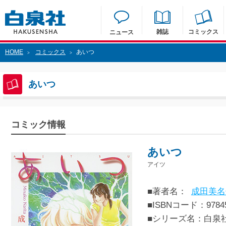
雑誌
コミックス
ニュース
HOME
コミックス
あいつ
>
>
あいつ
コミック情報
あいつ
アイツ
■著者名：
成田美名
■ISBNコード：97845
■シリーズ名：白泉