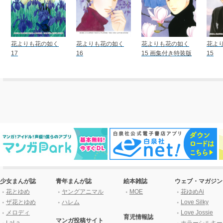
花よりも花の如く
花よりも花の如く
花よりも花の如く
花よ
17
16
15 画集付き特装版
15
少女まんが誌
青年まんが誌
絵本雑誌
ウェブ・マガジン
花とゆめ
ヤングアニマル
MOE
花ゆめAi
ザ花とゆめ
ハレム
Love Silky
メロディ
Love Jossie
育児情報誌
マンガ投稿サイト
LaLa
ホラーシルキー