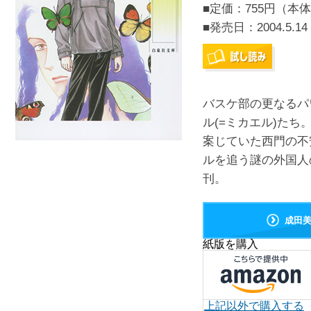
■定価：755円（本体
■発売日：
2004.5.14
バスケ部の更なるパ
ル(=ミカエル)た
案じていた西門の不
ルを追う謎の外国人の
刊。
成田
紙版を購入
上記以外で購入する