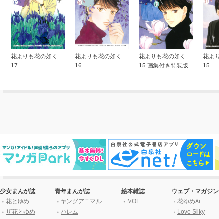
花よりも花の如く
花よりも花の如く
花よりも花の如く
花よ
17
16
15 画集付き特装版
15
少女まんが誌
青年まんが誌
絵本雑誌
ウェブ・マガジン
花とゆめ
ヤングアニマル
MOE
花ゆめAi
ザ花とゆめ
ハレム
Love Silky