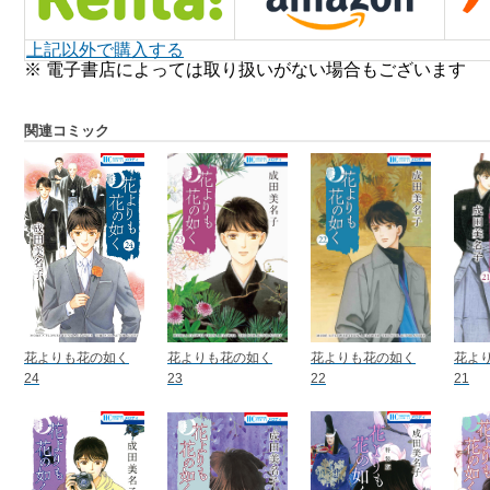
上記以外で購入する
※ 電子書店によっては取り扱いがない場合もございます
関連コミック
花よりも花の如く
花よりも花の如く
花よりも花の如く
花よ
24
23
22
21