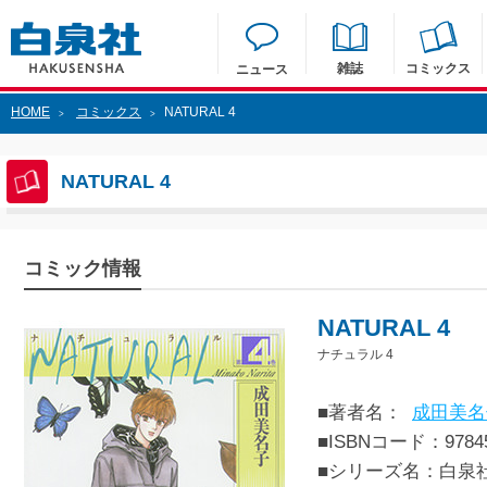
雑誌
コミックス
ニュース
HOME
コミックス
NATURAL 4
>
>
NATURAL 4
コミック情報
NATURAL 4
ナチュラル 4
■著者名：
成田美名
■ISBNコード：97845
■シリーズ名：白泉