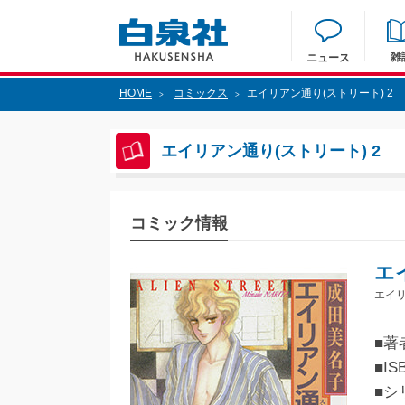
雑
ニュース
HOME
コミックス
エイリアン通り(ストリート) 2
>
>
エイリアン通り(ストリート) 2
コミック情報
エ
エイリ
■著
■IS
■シ