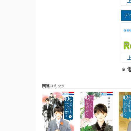
デ
※ 
関連コミック