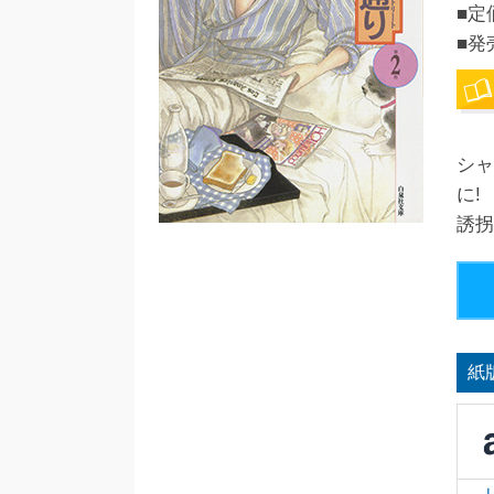
■定
■発
シャ
に!
誘拐
紙